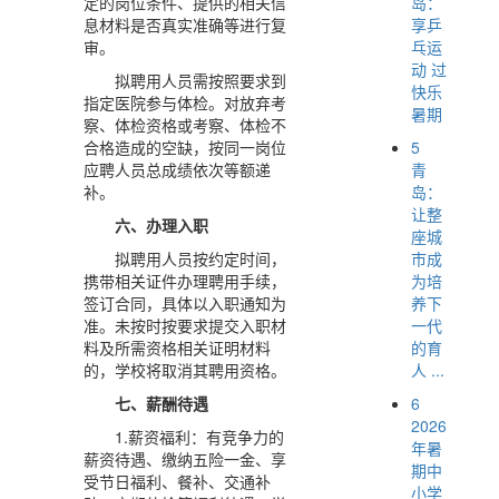
岛：
定的岗位条件、提供的相关信
享乒
息材料是否真实准确等进行复
乓运
审。
动 过
拟聘用人员需按照要求到
快乐
指定医院参与体检。对放弃考
暑期
察、体检资格或考察、体检不
5
合格造成的空缺，按同一岗位
青
应聘人员总成绩依次等额递
岛：
补。
让整
六、办理入职
座城
市成
拟聘用人员按约定时间，
为培
携带相关证件办理聘用手续，
养下
签订合同，具体以入职通知为
一代
准。未按时按要求提交入职材
的育
料及所需资格相关证明材料
人 ...
的，学校将取消其聘用资格。
6
七、薪酬待遇
2026
1.薪资福利：有竞争力的
年暑
薪资待遇、缴纳五险一金、享
期中
受节日福利、餐补、交通补
小学