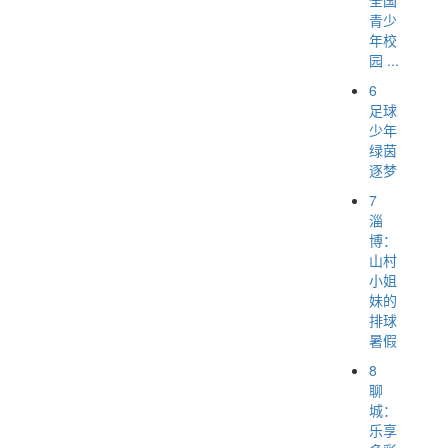
青少
年校
园 ...
6
足球
少年
绿茵
逐梦
7
淄
博：
山村
小姐
妹的
排球
暑假
8
聊
城：
乐享