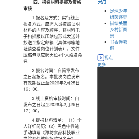
四、报名材料提报及资格
审核
足球少年
绿茵逐梦
1.报名及方式：实行线上
描绘美丽
报名方式，应聘人员按照证明
乡村新图
材料的内容及顺序，将材料电
景
子扫描版以压缩包形式发送并
书香伴暑
抄送至指定邮箱（具体邮箱地
假
址请查看岗位计划表），文件
压缩包以应聘岗位+个人姓名命
视点
名。
更多
2.报名时间：自简章发布
之日起报名。本批次岗位发布
有效期截止至2026年2月25日
16：00。
3.线上资格审核时间：自
发布之日起至2026年2月25日
17：00。
4.提报材料清单：（1）个
人详细简历;（2）黑色中性笔
手动填写《潍坊食品科技职业
学院专任教师招聘报名表》