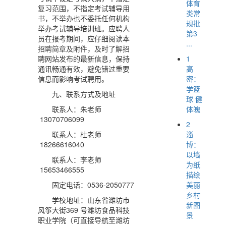
体育
复习范围，不指定考试辅导用
类常
书，不举办也不委托任何机构
规批
举办考试辅导培训班。应聘人
第3
员在报考期间，应仔细阅读本
...
招聘简章及附件，及时了解招
1
聘网站发布的最新信息，保持
高
通讯畅通有效，避免错过重要
密：
信息而影响考试聘用。
学篮
九、联系方式及地址
球 健
体魄
联系人：朱老师
13070706099
2
淄
联系人：杜老师
博：
18266616040
以墙
联系人：李老师
为纸
15653466555
描绘
美丽
固定电话：0536-2050777
乡村
学校地址：山东省潍坊市
新图
风筝大街369 号潍坊食品科技
景
职业学院（可直接导航至潍坊