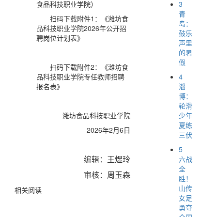
3
食品科技职业学院）
青
扫码下载附件1：《潍坊食
岛：
品科技职业学院2026年公开招
鼓乐
聘岗位计划表》
声里
的暑
假
扫码下载附件2：《潍坊食
4
品科技职业学院专任教师招聘
淄
报名表》
博：
轮滑
少年
潍坊食品科技职业学院
夏练
2026年2月6日
三伏
5
编辑：王煜玲
六战
全
审核：周玉森
胜！
山传
相关阅读
女足
勇夺
全国