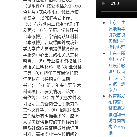
（见附件2）按要求插入免冠彩
色照片 (底色不限)，诚信承诺
处签字，以PDF格式上传；
山东：生
（3）有效期内二代身份证 (正
源地助学
反面)；（4）学历、学位证书
贷款首贷
（本硕博）、学信网认证材料
实现远程
（本硕博），取得国外或境外
授权办理
学历学位人员须提供教育部留
山东一所
学服务中心出具的相关认定材
乡村小学
料等；（5）专业技术资格证书
开设诗歌
或相关证明材料、职(执)业资格
课！以诗
证等;（6）担任同等岗位任职
润心，点
证明材料（任职文件或聘
亮孩子想
书）；（7）近五年来主要学术
象力
科研项目、获奖情况、论文、
教育部发
著作等；（8）相关奖惩文件及
布预警：
可证明其具备岗位任职能力的
警惕通过
其他文件等；（9）招聘岗位对
假通知书
工作经历有明确要求的，应聘
诱导向机
人员需提供相应的工作经历证
构个人转
明及社保缴费证明或其他证明
账
材料，高校毕业生在校期间的