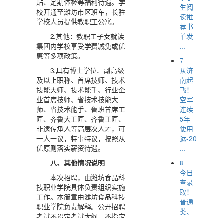
贴、定期体检等福利待遇。学
生阅
校开通至潍坊市区班车，长驻
读推
学校人员提供教职工公寓。
荐书
单发
2.其他：教职工子女就读
...
集团内学校享受学费减免或优
惠等多项政策。
7
从济
3.具有博士学位、副高级
南起
及以上职称、首席技师、技术
飞！
技能大师、技术能手、行业企
空军
业首席技师、省技术技能大
连续
师、省技术能手、鲁班首席工
5年
匠、齐鲁大工匠、齐鲁工匠、
使用
非遗传承人等高层次人才，可
运-20
一人一议，特事特议，按照从
...
优原则落实薪资待遇。
8
八、其他情况说明
今日
本次招聘，由潍坊食品科
查录
技职业学院具体负责组织实施
取！
工作。本简章由潍坊食品科技
普通
职业学院负责解释。公开招聘
类、
考试不设定考试大纲，不指定