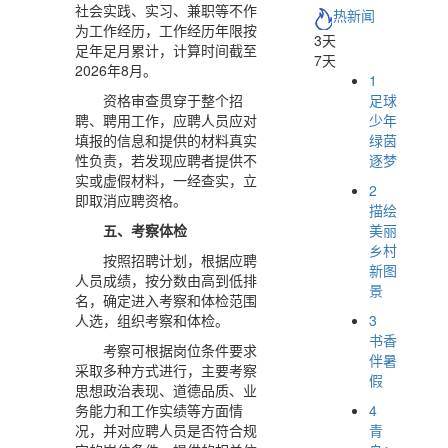
社会实践、实习、兼职等不作
热新闻
为工作经历，工作经历年限按
3天
足年足月累计，计算时间截至
7天
2026年8月。
1
足球
资格审查贯穿于整个招
少年
聘、聘用工作，应聘人员应对
绿茵
填报的信息和提供的材料真实
逐梦
性负责，若发现应聘者提供不
实或虚假材料，一经查实，立
2
即取消应聘资格。
描绘
美丽
五、考察体检
乡村
按照招聘计划，根据应聘
新图
人员成绩，按分数由高到低排
景
名，确定进入考察和体检范围
3
人选，组织考察和体检。
书香
考察可根据岗位条件要求
伴暑
采取多种方式进行，主要考察
假
思想政治表现、道德品质、业
4
务能力和工作实绩等方面情
青
况，并对应聘人员是否符合规