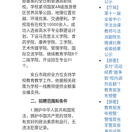
部备案的全日制普通高职院
公示
校。学校紧邻国家4A级旅游景
【厅局】
区世界风筝公园，地理位置优
第十一届
越、环境优美、交通便利。学
全省中小
校现有在校生10000余人，成
学法治课
功入选省高水平专业群建设计
教师与法
划，下设马克思主义学院、食
治副校长
药学院、康养学院、工学院、
微课比赛
艺术传媒学院、管理学院、国
省级结果
际交流学院、继续教育学院8个
公示
二级学院，开设招生专业31
【部委】
个。
支付“活动
经费”能争
安丘市政府全方位支持学
取“校内调
校教育教学工作，依据相关政
剂名额”？
策为学校一线教师提供全额事
教育部发
业编支持。
布预警
二、招聘范围和条件
【部委】
教育部发
1.拥护中华人民共和国宪
布预警：
法，拥护中国共产党的领导，
警惕冒充
有良好的政治素质和品行，无
军警高官
违法犯罪记录。
身份设局