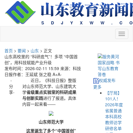
切
换
导
首页
>
要闻
>
山东
> 正文
航
山东高校里的 “科研底气”！多项 “中国首
创”，用科技赋能产业升级
发布时间：2026-02-11 15:59
来源：科技
日报
作者：王延斌 张之稳
A+
A-
-
近日，《科技日报》整版
权威发布
分
对山东师范大学、山东建筑大
更多
享-
学
省级重点实验室的科研成果
【厅局】
与创新实践
进行了报道。具体
101人！
内容一起来看——
2026年度
省属普通
本科高校
山东师范大学
教师访学
研修名单
这里诞生了多个“中国首创”