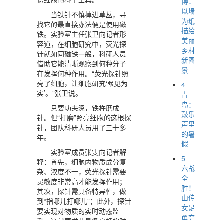
博：
以墙
当铁针不慎掉进草丛，寻
为纸
找它的最直接办法便是使用磁
描绘
铁。实验室主任张卫向记者形
美丽
容道，在细胞研究中，荧光探
乡村
针就如同磁铁一般，科研人员
新图
借助它能清晰观察到何种分子
景
在发挥何种作用。“荧光探针照
亮了细胞，让细胞研究‘眼见为
4
实’。”张卫说。
青
岛：
只要功夫深，铁杵磨成
鼓乐
针。但“打磨”照亮细胞的这根探
声里
针，团队科研人员用了三十多
的暑
年。
假
实验室成员张雯向记者解
5
释：首先，细胞内物质成分复
六战
杂、浓度不一，荧光探针需要
全
灵敏度非常高才能发挥作用；
胜！
其次，探针需具备特异性，做
山传
到“指哪儿打哪儿”；此外，探针
女足
要实现对物质的实时动态监
勇夺