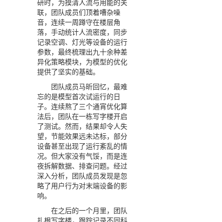
研时，为摸清人流与用能的关
联，团队成员们顶着嘈杂噪
音，连续一周蹲守在楼层角
落，手动统计人流密度，同步
记录空调、灯光等设备的运行
参数，最终梳理出九十余种差
异化策略模块，为模型的优化
提供了坚实的基础。
团队成员马昕回忆，最难
忘的是模型首次试运行的日
子。连续熬了三个通宵优化算
法后，团队在一栋写字楼开启
了测试。然而，结果却令人失
望，节能效果远未达标，部分
设备甚至出现了运行紊乱的情
况。但大家没有气馁，而是连
夜拆解数据、排查问题。经过
深入分析，团队成员发现是忽
略了用户行为对末端设备的影
响。
在之后的一个月里，团队
扎根写字楼，跟踪记录不同科