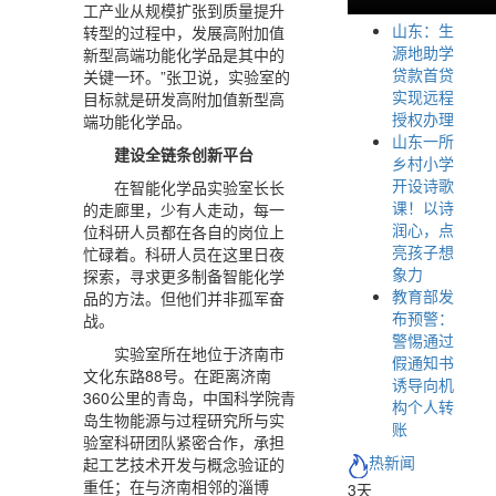
工产业从规模扩张到质量提升
山东：生
转型的过程中，发展高附加值
源地助学
新型高端功能化学品是其中的
贷款首贷
关键一环。”张卫说，实验室的
实现远程
目标就是研发高附加值新型高
授权办理
端功能化学品。
山东一所
建设全链条创新平台
乡村小学
开设诗歌
在智能化学品实验室长长
课！以诗
的走廊里，少有人走动，每一
润心，点
位科研人员都在各自的岗位上
亮孩子想
忙碌着。科研人员在这里日夜
象力
探索，寻求更多制备智能化学
教育部发
品的方法。但他们并非孤军奋
布预警：
战。
警惕通过
实验室所在地位于济南市
假通知书
文化东路88号。在距离济南
诱导向机
360公里的青岛，中国科学院青
构个人转
岛生物能源与过程研究所与实
账
验室科研团队紧密合作，承担
热新闻
起工艺技术开发与概念验证的
重任；在与济南相邻的淄博
3天