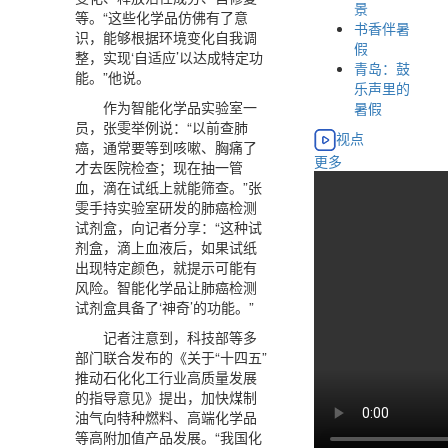
景
等。“这些化学品仿佛有了意
书香伴暑
识，能够根据环境变化自我调
假
整，实现‘自适应’以达成特定功
青岛：鼓
能。”他说。
乐声里的
作为智能化学品实验室一
暑假
员，张雯举例说：“以前查肺
视点
癌，通常要等到咳嗽、胸痛了
更多
才去医院检查；现在抽一管
血，滴在试纸上就能筛查。”张
雯手持实验室研发的肺癌检测
试剂盒，向记者分享：“这种试
剂盒，滴上血液后，如果试纸
出现特定颜色，就提示可能有
风险。智能化学品让肺癌检测
试剂盒具备了‘神奇’的功能。”
记者注意到，科技部等多
部门联合发布的《关于“十四五”
推动石化化工行业高质量发展
的指导意见》提出，加快煤制
油气向特种燃料、高端化学品
等高附加值产品发展。“我国化