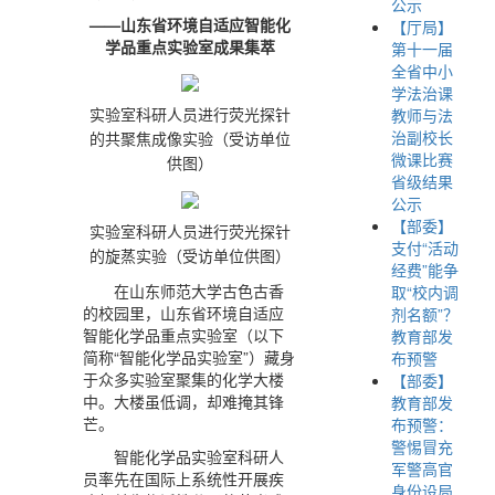
公示
——山东省环境自适应智能化
【厅局】
学品重点实验室成果集萃
第十一届
全省中小
学法治课
教师与法
实验室科研人员进行荧光探针
治副校长
的共聚焦成像实验（受访单位
微课比赛
供图）
省级结果
公示
【部委】
实验室科研人员进行荧光探针
支付“活动
的旋蒸实验（受访单位供图）
经费”能争
在山东师范大学古色古香
取“校内调
的校园里，山东省环境自适应
剂名额”？
智能化学品重点实验室（以下
教育部发
简称“智能化学品实验室”）藏身
布预警
于众多实验室聚集的化学大楼
【部委】
中。大楼虽低调，却难掩其锋
教育部发
芒。
布预警：
警惕冒充
智能化学品实验室科研人
军警高官
员率先在国际上系统性开展疾
身份设局