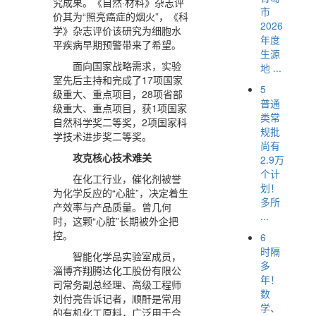
究成果。《自然·材料》杂志评
市
价其为“照亮癌症的烟火”，《科
2026
学》杂志评价该研究为细胞水
年度
平疾病早期预警带来了希望。
生源
面向国家战略需求，实验
地 ...
室先后主持和完成了17项国家
5
级重大、重点项目，28项省部
普通
级重大、重点项目，获1项国家
类常
自然科学奖二等奖，2项国家科
规批
学技术进步奖二等奖。
尚有
攻克核心技术难关
2.9万
个计
在化工行业，催化剂被誉
划！
为化学反应的“心脏”，决定着生
多所
产效率与产品质量。曾几何
...
时，这颗“心脏”长期被外企把
控。
6
时隔
智能化学品实验室成员，
多
淄博齐翔腾达化工股份有限公
年！
司常务副总经理、高级工程师
数
刘付亮告诉记者，顺酐是常用
学、
的有机化工原料，广泛用于合