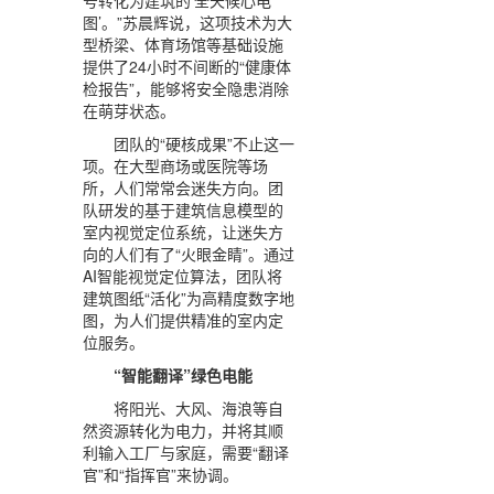
图’。”苏晨辉说，这项技术为大
型桥梁、体育场馆等基础设施
提供了24小时不间断的“健康体
检报告”，能够将安全隐患消除
在萌芽状态。
团队的“硬核成果”不止这一
项。在大型商场或医院等场
所，人们常常会迷失方向。团
队研发的基于建筑信息模型的
室内视觉定位系统，让迷失方
向的人们有了“火眼金睛”。通过
AI智能视觉定位算法，团队将
建筑图纸“活化”为高精度数字地
图，为人们提供精准的室内定
位服务。
“智能翻译”绿色电能
将阳光、大风、海浪等自
然资源转化为电力，并将其顺
利输入工厂与家庭，需要“翻译
官”和“指挥官”来协调。