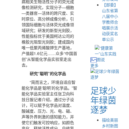
病相关生物活性分子的荧光成
【部委】
像检测研究，实现分子—细胞
山东省第
—类器官—活体的跨尺度、实
八届中小
时原位、高分辨成像分析，引
学教师合
领国际细胞与活体荧光成像领
唱展示活
域研究；研发的新型光刻胶，
动获奖名
性能指标优于美国柯达公司的
单公示
橡胶光阻型光刻胶；建成国内
唯一低聚丙烯酸钾生产基地，
产值超1.6亿元……众多“中国首
创”从智能化学品实验室走出
图说
去。
更多
研究“聪明”的化学品
“简而言之，环境自适应智
足球少
能化学品是‘聪明’的化学品。”智
能化学品实验室主任张卫向科
年绿茵
技日报记者介绍，通过分子设
计，可以赋予化学品对温度、
逐梦
酸碱度、压力、光、电、磁、
声等外界刺激的感知能力，并
描绘美丽
使它们触发可控响应，如颜色
乡村新图
变化、释放活性成分、自修复