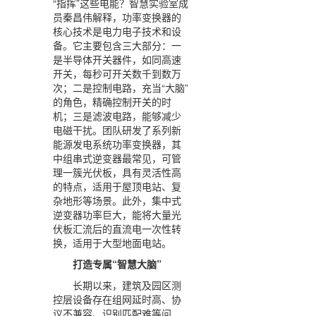
“指挥”这些电能？智慧实验室成
员秦昌伟解释，功率变换器的
核心技术是电力电子技术和设
备。它主要包含三大部分：一
是半导体开关器件，如同高速
开关，每秒可开关数千到数万
次；二是控制电路，充当“大脑”
的角色，精确控制开关的时
机；三是滤波电路，能够减少
电磁干扰。团队研发了系列新
能源发电系统功率变换器，其
中组串式逆变器最常见，可管
理一簇光伏板，具有灵活性高
的特点，适用于屋顶电站、复
杂地形等场景。此外，集中式
逆变器功率巨大，能将大量光
伏板汇流后的直流电一次性转
换，适用于大型地面电站。
打造专属“智慧大脑”
长期以来，建筑及园区测
控层设备存在组网延时高、协
议不兼容、识别匹配难等问