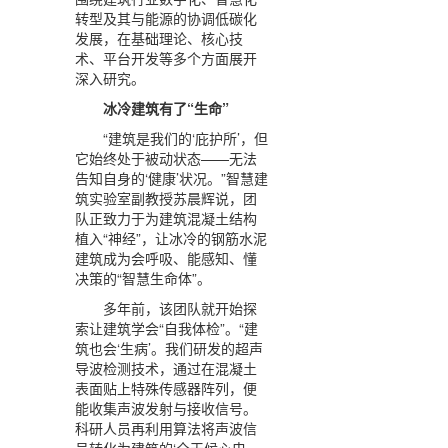
转型及其与能源的协调低碳化
发展，在基础理论、核心技
术、平台开发等多个方面展开
深入研究。
冰冷建筑有了“生命”
“建筑是我们的‘庇护所’，但
它始终处于被动状态——无法
告知自身的‘健康’状况。”智慧建
筑实验室副教授苏晨辉说，团
队正致力于为建筑混凝土结构
植入“神经”，让冰冷的钢筋水泥
建筑成为会呼吸、能感知、懂
决策的“智慧生命体”。
多年前，该团队就开始探
索让建筑学会“自我体检”。“建
筑也会‘生病’。我们研发的超声
导波检测技术，通过在混凝土
表面贴上特殊传感器阵列，便
能收集声波发射与接收信号。
科研人员再利用算法将声波信
号转化为建筑的‘全天候心电