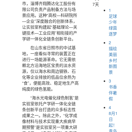
市，淄博齐翔腾达化工股份有
7天
限公司负责产品制备方法与场
1
景应用。这种“高校—科研院所
足球
—企业”深度融合的创新体系，
少年
让实验室构建起“基础理论—关
绿茵
键技术—工业应用”相衔接的产
逐梦
学研一体化全链条创新平台。
2
在山东省日照市的中试基
描绘
地，一座看似寻常的装置正在
美丽
进行一场能源革命。它无需依
乡村
赖北方沿海地区宝贵的淡水资
新图
源，仅以海水和周边钢铁、石
景
化等企业排放的低品位余热为
3
“食”，便能高效、稳定地生产高
书香
纯度的绿色氢能。
伴暑
“海水光电催化绿色制氢”是
假
实验室依托产学研一体化全链
4
条创新平台打造的众多标志性
8月1
成果之一。除此之外，“化学成
日
像材料与技术实现重大疾病早
起！
期预警”是实验室另一项重大研
青岛