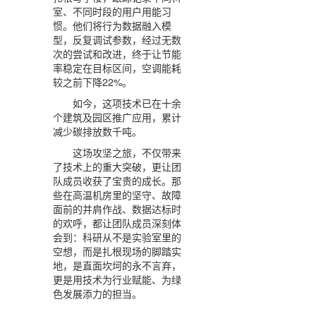
室、不同时段的用户用能习
惯。他们将行为数据融入模
型，反复调试参数，经过无数
次的尝试和改进，终于让节能
率稳定在目标区间，空调能耗
较之前下降22%。
如今，这项技术已在十余
个建筑及园区推广应用，累计
减少碳排放数千吨。
这场攻坚之旅，不仅带来
了技术上的重大突破，更让团
队成员收获了宝贵的成长。那
些在高温机房里的坚守、故障
面前的并肩作战、数据达标时
的欢呼，都让团队成员深刻体
会到：科研从不是实验室里的
空想，而是扎根现场的脚踏实
地，是直面坎坷的永不言弃，
更是用技术为行业赋能、为绿
色发展添力的担当。