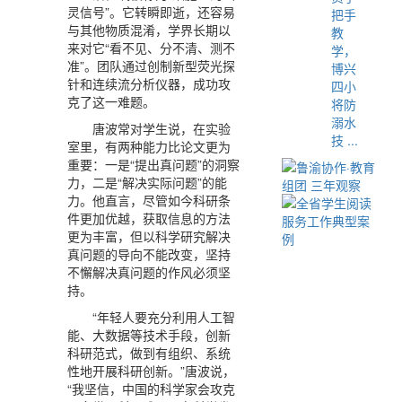
灵信号”。它转瞬即逝，还容易
把手
与其他物质混淆，学界长期以
教
来对它“看不见、分不清、测不
学，
准”。团队通过创制新型荧光探
博兴
针和连续流分析仪器，成功攻
四小
克了这一难题。
将防
溺水
唐波常对学生说，在实验
技 ...
室里，有两种能力比论文更为
重要：一是“提出真问题”的洞察
力，二是“解决实际问题”的能
力。他直言，尽管如今科研条
件更加优越，获取信息的方法
更为丰富，但以科学研究解决
真问题的导向不能改变，坚持
不懈解决真问题的作风必须坚
持。
“年轻人要充分利用人工智
能、大数据等技术手段，创新
科研范式，做到有组织、系统
性地开展科研创新。”唐波说，
“我坚信，中国的科学家会攻克