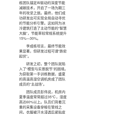
栋团队锚定AI驱动的深度节能
减碳技术，开启了一场为期三
年的攻坚之旅。最终，他们成
功研发出可实现全局自动寻优
的节能分析引擎。这如同为冰
冷建筑打造了主动节能的“智慧
大脑”，节能率较常规系统提升
15%—30%。
李成栋坦言，最终节能效
果显著，但研发过程可谓“跌宕
起伏”。
研发之初，整个团队就陷
入了“模型与实景脱节”的困境。
为获取第一手训练数据，盛夏
的高温高湿空调机房成了团队
成员的“主战场”。
团队成员彭伟说，机房内
夏季温度常常超过35℃，湿度
高达60%以上。队员们背着沉
重的采集设备穿梭在管线之
间，衣服被汗水浸透后紧贴皮