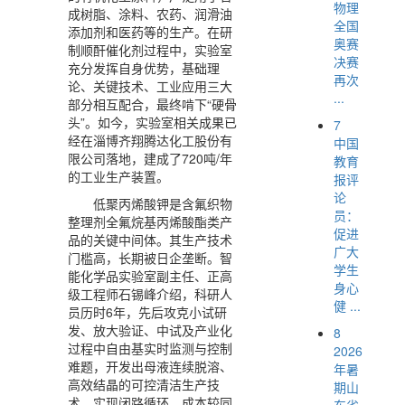
物理
成树脂、涂料、农药、润滑油
全国
添加剂和医药等的生产。在研
奥赛
制顺酐催化剂过程中，实验室
决赛
充分发挥自身优势，基础理
再次
论、关键技术、工业应用三大
...
部分相互配合，最终啃下“硬骨
头”。如今，实验室相关成果已
7
经在淄博齐翔腾达化工股份有
中国
限公司落地，建成了720吨/年
教育
的工业生产装置。
报评
论
低聚丙烯酸钾是含氟织物
员：
整理剂全氟烷基丙烯酸酯类产
促进
品的关键中间体。其生产技术
广大
门槛高，长期被日企垄断。智
学生
能化学品实验室副主任、正高
身心
级工程师石锡峰介绍，科研人
健 ...
员历时6年，先后攻克小试研
发、放大验证、中试及产业化
8
过程中自由基实时监测与控制
2026
难题，开发出母液连续脱溶、
年暑
高效结晶的可控清洁生产技
期山
术，实现闭路循环，成本较同
东省