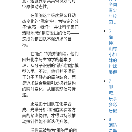
测，这就要求其具备良好的时
全国
空原位动态性。
青少
在细胞这个极度复杂且动
年校
态变化的“黑箱”中，为特定的分
园 ...
子“点亮一盏灯”，并让科学家们
6
清晰地“看”到它发出的信号——
淄
这成为该团队不懈追求的目
博：
标。
山村
在“磨针”的初始阶段，他们
小姐
回归化学与生物学的基本原
妹的
理，从分子识别的“锁和钥匙”模
排球
型入手。不过，他们并不满足
暑假
于分子间静态的简单结合，而
7
是追求结合后能引发探针结构
聊
的瞬时变化，从而实现信号传
城：
递。
乐享
正是由于团队在化学合
多彩
成、光谱分析和细胞实验等方
暑假
面的紧密协作，才得以持续推
8
动探针性能不断迭代升级。
消防
活性氧被称为“细胞里的幽
员手