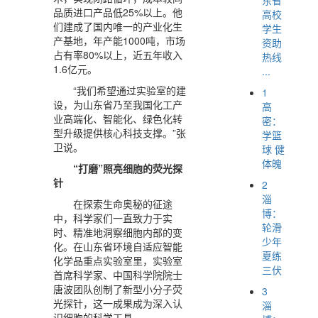
品质进口产品低25%以上。他
高校
们建成了国内唯一的产业化生
学生
产基地，年产能1000吨，市场
资助
占有率80%以上，近五年收入
热线
1.6亿元。
...
“我们希望通过实验室的建
1
设，为山东省乃至我国化工产
高
业高端化、智能化、绿色化转
密：
型升级提供核心科技支撑。”张
学篮
卫说。
球 健
体魄
“打磨”照亮细胞的荧光探
针
2
淄
在探索生命奥秘的征途
博：
中，科学家们一直致力于实
轮滑
时、精准地洞察细胞内部的变
少年
化。在山东省环境自适应智能
夏练
化学品重点实验室里，实验室
三伏
首席科学家、中国科学院院士
唐波团队创制了新型小分子荧
3
光探针，这一成果成为深入认
淄
识细胞的科学工具。