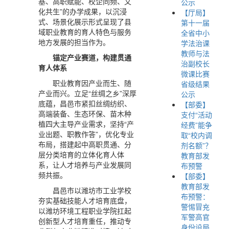
基、高职赋能、校企同频、文
公示
化共生”的办学成果，以沉浸
【厅局】
式、场景化展示形式呈现了县
第十一届
域职业教育的育人特色与服务
全省中小
地方发展的担当作为。
学法治课
教师与法
锚定产业赛道，构建贯通
治副校长
育人体系
微课比赛
职业教育因产业而生、随
省级结果
产业而兴。立足“丝绸之乡”深厚
公示
底蕴，昌邑市紧扣丝绸纺织、
【部委】
高端装备、生态环保、苗木种
支付“活动
植四大主导产业需求，坚持“产
经费”能争
业出题、职教作答”，优化专业
取“校内调
布局，搭建起中高职贯通、分
剂名额”？
层分类培育的立体化育人体
教育部发
系，让人才培养与产业发展同
布预警
频共振。
【部委】
教育部发
昌邑市以潍坊市工业学校
布预警：
夯实基础技能人才培育底盘，
警惕冒充
以潍坊环境工程职业学院扛起
军警高官
创新型人才培育重任，推动专
身份设局