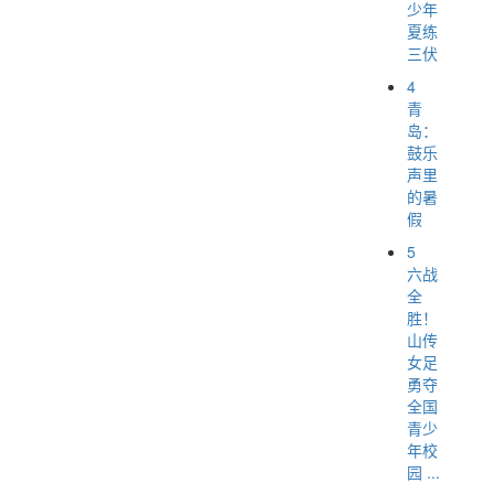
少年
夏练
三伏
4
青
岛：
鼓乐
声里
的暑
假
5
六战
全
胜！
山传
女足
勇夺
全国
青少
年校
园 ...