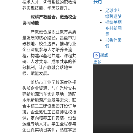
技术人才，凭借系统的职教培
养实现技能、学历双提升。
足球少年
绿茵逐梦
深耕产教融合，激活校企
描绘美丽
协同动能
乡村新图
产教融合是职业教育高质
景
量发展的核心路径。昌邑市打
书香伴暑
破校地、校企边界，推动行业
假
企业深度参与人才培养全流
视点
程，构建起基地共建、课程共
研、人才共育、成果共享的长
更多
效机制，让产教融合落地生
根、赋能发展。
潍坊市工业学校深度链接
头部企业资源，与广汽埃安共
建新能源汽车实训基地，适配
本地新能源产业发展需求；联
合中核二三建设集团开设订单
班，企业派驻工匠技师驻校授
课，定向培养工程安装、设备
运维专项人才。学生全程参与
企业真实项目实训，熟练掌握