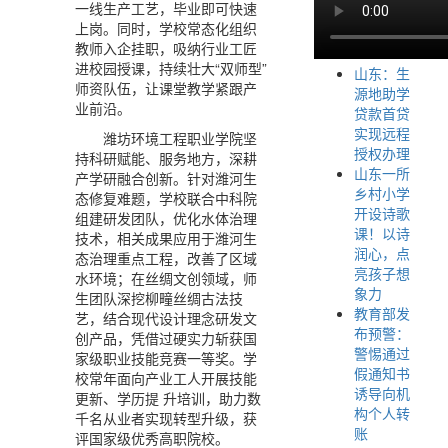
一线生产工艺，毕业即可快速
上岗。同时，学校常态化组织
教师入企挂职，吸纳行业工匠
进校园授课，持续壮大“双师型”
山东：生
师资队伍，让课堂教学紧跟产
源地助学
业前沿。
贷款首贷
实现远程
潍坊环境工程职业学院坚
授权办理
持科研赋能、服务地方，深耕
山东一所
产学研融合创新。针对潍河生
乡村小学
态修复难题，学校联合中科院
开设诗歌
组建研发团队，优化水体治理
课！以诗
技术，相关成果应用于潍河生
润心，点
态治理重点工程，改善了区域
亮孩子想
水环境；在丝绸文创领域，师
象力
生团队深挖柳疃丝绸古法技
教育部发
艺，结合现代设计理念研发文
布预警：
创产品，凭借过硬实力斩获国
警惕通过
家级职业技能竞赛一等奖。学
假通知书
校常年面向产业工人开展技能
诱导向机
更新、学历提 升培训，助力数
构个人转
千名从业者实现转型升级，获
账
评国家级优秀高职院校。