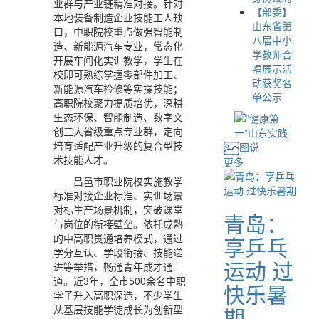
业群与产业链精准对接。针对
【部委】
本地装备制造企业技能工人缺
山东省第
口，中职院校重点做强智能制
八届中小
造、新能源汽车专业，常态化
学教师合
开展车间化实训教学，学生在
唱展示活
校即可熟练掌握零部件加工、
动获奖名
新能源汽车检修等实操技能；
单公示
高职院校聚力提质培优，深耕
生态环保、智能制造、数字文
创三大省级重点专业群，定向
培育适配产业升级的复合型技
图说
术技能人才。
更多
昌邑市职业院校实施教学
标准对接企业标准、实训场景
对标生产场景机制，突破课堂
青岛：
与岗位的衔接壁垒。依托成熟
的中高职贯通培养模式，通过
享乒乓
学分互认、学段衔接、技能递
运动 过
进等举措，畅通青年成才通
道。近3年，全市500余名中职
快乐暑
学子升入高职深造，不少学生
从基层技能学徒成长为创新型
期