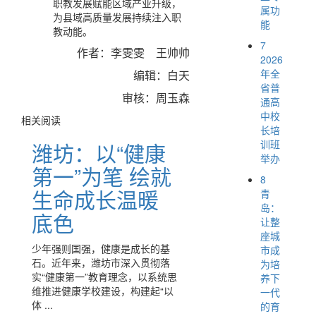
职教发展赋能区域产业升级，
属功
为县域高质量发展持续注入职
能
教动能。
7
作者：李雯雯 王帅帅
2026
年全
编辑：白天
省普
审核：周玉森
通高
中校
相关阅读
长培
训班
潍坊：以“健康
举办
第一”为笔 绘就
8
生命成长温暖
青
岛：
底色
让整
座城
少年强则国强，健康是成长的基
市成
石。近年来，潍坊市深入贯彻落
为培
实“健康第一”教育理念，以系统思
养下
维推进健康学校建设，构建起“以
一代
体 ...
的育