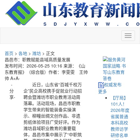
切
换
导
首页
>
各地
>
潍坊
> 正文
航
昌邑市：职教赋能县域高质量发展
发布时间：2026-05-25 10:16
来源：《山
东教育报》（综合版）
作者：李雯雯 王帅
帅
A+
A-
-
近日，山东省“百城千校万
权威发布
分
企”民企高校携手促就业行动招
更多
享-
聘会暨潍坊市职业教育活动周
【厅局】
落幕。活动现场，昌邑市职教
101人！
学生带来的智能装备实操演
2026年度
示、柳疃丝绸文创作品、非遗
省属普通
剪纸体验项目广受好评。作为
本科高校
潍坊县域职业教育的重要载
教师访学
体，昌邑市集中展示了“中职筑
研修名单