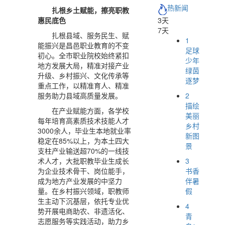
热新闻
扎根乡土赋能，擦亮职教
3天
惠民底色
7天
扎根县域、服务民生、赋
1
能振兴是昌邑职业教育的不变
足球
初心。全市职业院校始终紧扣
少年
地方发展大局，精准对接产业
绿茵
升级、乡村振兴、文化传承等
逐梦
重点工作，以精准育人、精准
2
服务助力县域高质量发展。
描绘
在产业赋能方面，各学校
美丽
每年培育高素质技术技能人才
乡村
3000余人，毕业生本地就业率
新图
稳定在85%以上，为本土四大
景
支柱产业输送超70%的一线技
3
术人才，大批职教毕业生成长
书香
为企业技术骨干、岗位能手，
伴暑
成为地方产业发展的中坚力
假
量。在乡村振兴领域，职教师
生主动下沉基层，依托专业优
4
势开展电商助农、非遗活化、
青
志愿服务等实践活动，助力乡