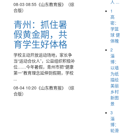
人 ...
08-03 08:55
《山东教育报》（综
合版）
1
高
青州：抓住暑
密：
学篮
假黄金期，共
球 健
育学生好体格
体魄
2
学校主动开放运动场地，家长争
淄
当“运动合伙人”，公益组织积极补
博：
位……今年暑假，青州市把“健康
以墙
第一”教育理念延伸到假期，学校
为纸
...
描绘
美丽
08-04 10:20
《山东教育报》（综
乡村
合版）
新图
景
3
淄
博：
轮滑