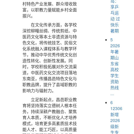
岛：
村特色产业发展、群众增收致
享乒
富，以职教力量赋能乡村全面
乓运
振兴。
动 过
快乐
在文化传承方面，各学校
暑期
深挖柳疃丝绸、传统剪纸、中
医药文化等本土非遗资源与特
5
色文化，将传统技艺、民俗文
2026
化系统融入课程体系与教学环
年暑
节，推动中华优秀传统文化创
期山
造性转化、创新性发展。同
东省
时，学校积极拓展对外交流渠
高校
道，中医药文化交流项目落地
学生
东南亚，传播昌邑特色文化与
资助
职教品牌，提升了县域职教的
热线
影响力与辐射力。
...
立足新起点，昌邑职业教
6
育将坚持落实立德树人根本任
12306
务，持续深耕产教融合、聚焦
新增
育人本质，不断优化人才培养
2026
模式，培育更多高素质技术技
级新
能人才、能工巧匠，以高质量
生专