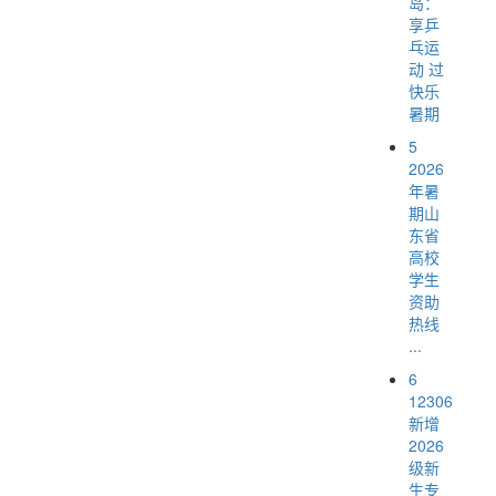
岛：
享乒
乓运
动 过
快乐
暑期
5
2026
年暑
期山
东省
高校
学生
资助
热线
...
6
12306
新增
2026
级新
生专