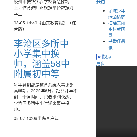
胶州市振华实验学校智慧操场
上，体育教师正根据平台数据对
足球少年
学生 ...
绿茵逐梦
描绘美丽
08-05 14:40
《山东教育报》（综
乡村新图
合版）
景
李沧区多所中
书香伴暑
假
小学集中换
视点
帅，涵盖58中
更多
附属初中等
每年暑期都是教育系统人事调整
高峰期，2026年8月，距离开学不
到一个月时间，记者刚刚获悉，
李沧区多所中小学迎来集中换
帅。
08-07 10:06
半岛客户端