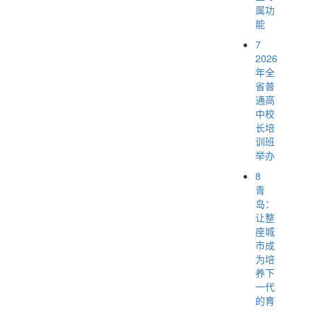
属功
能
7
2026
年全
省普
通高
中校
长培
训班
举办
8
青
岛：
让整
座城
市成
为培
养下
一代
的育