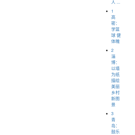
人 ...
1
高
密：
学篮
球 健
体魄
2
淄
博：
以墙
为纸
描绘
美丽
乡村
新图
景
3
青
岛：
鼓乐