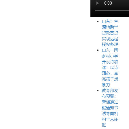
山东：生
源地助学
贷款首贷
实现远程
授权办理
山东一所
乡村小学
开设诗歌
课！以诗
润心，点
亮孩子想
象力
教育部发
布预警：
警惕通过
假通知书
诱导向机
构个人转
账