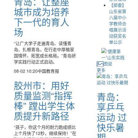
青岛：让整座
【部委】
城市成为培养
山东省第
八届中小
下一代的育人
学教师合
场
唱展示活
动获奖名
单公示
“让广大学子走遍青岛、读懂青
岛、扎根青岛，在行走中厚植家
国情怀、拓宽成长格局。”青岛研
学实践行动正式启动。
图说
更多
08-02 10:20
中国教育报
胶州市：用好
质量监测“指挥
青岛：
棒” 蹚出学生体
享乒乓
质提升新路径
运动 过
快乐暑
“孩子，你这个月的耐力跑成绩比
上个月快了12秒，继续保持！”在
期