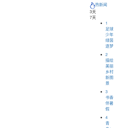
热新闻
3天
7天
1
足球
少年
绿茵
逐梦
2
描绘
美丽
乡村
新图
景
3
书香
伴暑
假
4
青