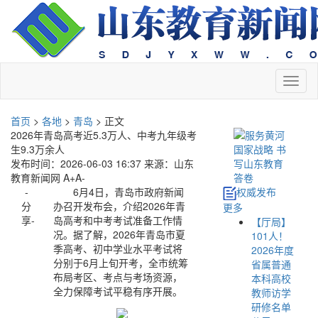
切
换
导
首页
>
各地
>
青岛
> 正文
航
2026年青岛高考近5.3万人、中考九年级考
生9.3万余人
发布时间：2026-06-03 16:37
来源：山东
教育新闻网
A+
A-
-
6月4日，青岛市政府新闻
权威发布
分
办召开发布会，介绍2026年青
更多
享-
岛高考和中考考试准备工作情
【厅局】
况。据了解，2026年青岛市夏
101人！
季高考、初中学业水平考试将
2026年度
分别于6月上旬开考，全市统筹
省属普通
布局考区、考点与考场资源，
本科高校
全力保障考试平稳有序开展。
教师访学
研修名单