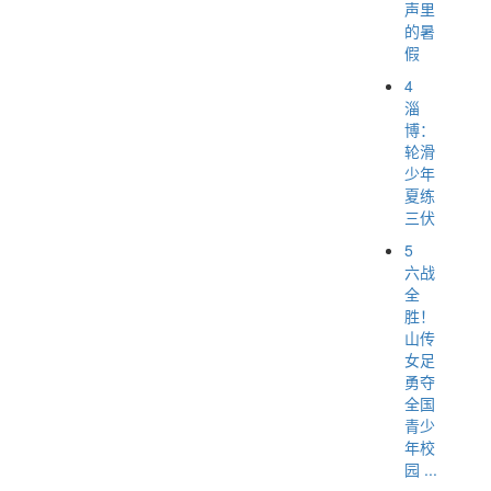
声里
的暑
假
4
淄
博：
轮滑
少年
夏练
三伏
5
六战
全
胜！
山传
女足
勇夺
全国
青少
年校
园 ...