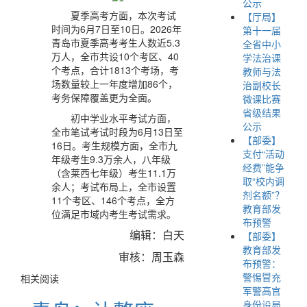
公示
夏季高考方面，本次考试
【厅局】
时间为6月7日至10日。2026年
第十一届
青岛市夏季高考考生人数近5.3
全省中小
万人，全市共设10个考区、40
学法治课
个考点，合计1813个考场，考
教师与法
场数量较上一年度增加86个，
治副校长
考务保障覆盖更为全面。
微课比赛
省级结果
初中学业水平考试方面，
公示
全市笔试考试时段为6月13日至
【部委】
16日。考生规模方面，全市九
支付“活动
年级考生9.3万余人，八年级
经费”能争
（含莱西七年级）考生11.1万
取“校内调
余人；考试布局上，全市设置
剂名额”？
11个考区、146个考点，全方
教育部发
位满足市域内考生考试需求。
布预警
编辑：白天
【部委】
教育部发
审核：周玉森
布预警：
警惕冒充
相关阅读
军警高官
身份设局