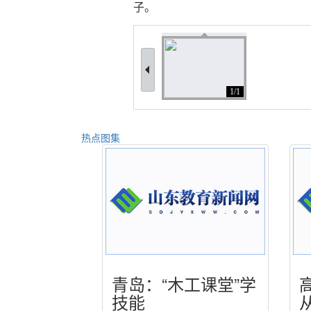
子。
1/1
热点图集
青岛：“木工课堂”学
技能