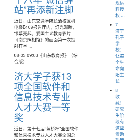
现远
站”再添新注脚
程授
权 ...
近日，山东交通学院长清校区机
7
电楼B109报告厅内，灯光渐暗，
济宁
银幕亮起。爱国主义教育影片
孔子
《南京照相馆》的画面第一次投
学
射在学 ...
校：
08-03 09:03
《山东教育报》（综
让每
合版）
个生
命向
济大学子获13
阳生
长
项全国软件和
8
信息技术专业
收
藏！
人才大赛一等
研究
奖
生阶
段有
这些
近日，第十七届“蓝桥杯”全国软件
资助
和信息技术专业人才大赛全国总
政策