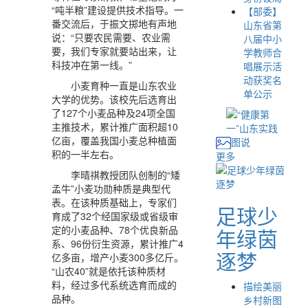
“吨半粮”建设提供技术指导。一
【部委】
番交流后，于振文掷地有声地
山东省第
说：“只要农民需要、农业需
八届中小
要，我们专家就要站出来，让
学教师合
科技冲在第一线。”
唱展示活
动获奖名
小麦育种一直是山东农业
单公示
大学的优势。该校先后选育出
了127个小麦品种及24项全国
主推技术，累计推广面积超10
亿亩，覆盖我国小麦总种植面
图说
积的一半左右。
更多
李晴祺教授团队创制的“矮
孟牛”小麦功勋种质是典型代
表。在该种质基础上，专家们
足球少
育成了32个经国家级或省级审
定的小麦品种、78个优良新品
年绿茵
系、96份衍生资源，累计推广4
逐梦
亿多亩，增产小麦300多亿斤。
“山农40”就是依托该种质材
料，经过多代系统选育而成的
描绘美丽
品种。
乡村新图