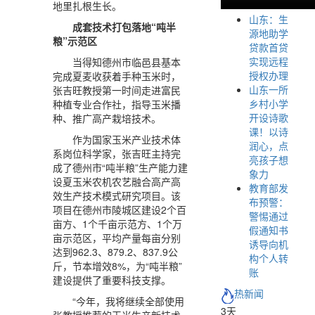
地里扎根生长。
山东：生
成套技术打包落地“吨半
源地助学
粮”示范区
贷款首贷
实现远程
当得知德州市临邑县基本
授权办理
完成夏麦收获着手种玉米时，
山东一所
张吉旺教授第一时间走进富民
乡村小学
种植专业合作社，指导玉米播
开设诗歌
种、推广高产栽培技术。
课！以诗
作为国家玉米产业技术体
润心，点
系岗位科学家，张吉旺主持完
亮孩子想
成了德州市“吨半粮”生产能力建
象力
设夏玉米农机农艺融合高产高
教育部发
效生产技术模式研究项目。该
布预警：
项目在德州市陵城区建设2个百
警惕通过
亩方、1个千亩示范方、1个万
假通知书
亩示范区，平均产量每亩分别
诱导向机
达到962.3、879.2、837.9公
构个人转
斤，节本增效8%，为“吨半粮”
账
建设提供了重要科技支撑。
热新闻
“今年，我将继续全部使用
3天