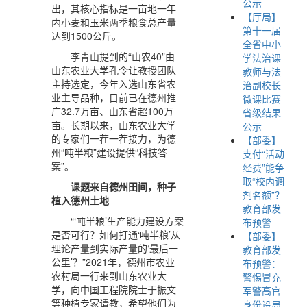
公示
出，其核心指标是一亩地一年
【厅局】
内小麦和玉米两季粮食总产量
第十一届
达到1500公斤。
全省中小
李青山提到的“山农40”由
学法治课
山东农业大学孔令让教授团队
教师与法
主持选定，今年入选山东省农
治副校长
业主导品种，目前已在德州推
微课比赛
广32.7万亩、山东省超100万
省级结果
亩。长期以来，山东农业大学
公示
的专家们一茬一茬接力，为德
【部委】
州“吨半粮”建设提供“科技答
支付“活动
案”。
经费”能争
取“校内调
课题来自德州田间，种子
剂名额”？
植入德州土地
教育部发
“‘吨半粮’生产能力建设方案
布预警
是否可行？如何打通‘吨半粮’从
【部委】
理论产量到实际产量的‘最后一
教育部发
公里’？”2021年，德州市农业
布预警：
农村局一行来到山东农业大
警惕冒充
学，向中国工程院院士于振文
军警高官
等种植专家请教，希望他们为
身份设局