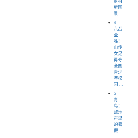
乡村
新图
景
4
六战
全
胜！
山传
女足
勇夺
全国
青少
年校
园 ...
5
青
岛：
鼓乐
声里
的暑
假