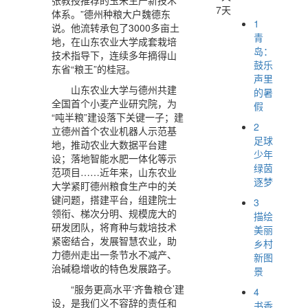
张教授推荐的玉米生产新技术
7天
体系。”德州种粮大户魏德东
1
说。他流转承包了3000多亩土
青
地，在山东农业大学成套栽培
岛：
技术指导下，连续多年摘得山
鼓乐
东省“粮王”的桂冠。
声里
山东农业大学与德州共建
的暑
全国首个小麦产业研究院，为
假
“吨半粮”建设落下关键一子；建
2
立德州首个农业机器人示范基
足球
地，推动农业大数据平台建
少年
设；落地智能水肥一体化等示
绿茵
范项目……近年来，山东农业
逐梦
大学紧盯德州粮食生产中的关
键问题，搭建平台，组建院士
3
领衔、梯次分明、规模庞大的
描绘
研发团队，将育种与栽培技术
美丽
紧密结合，发展智慧农业，助
乡村
力德州走出一条节水不减产、
新图
治碱稳增收的特色发展路子。
景
“服务更高水平‘齐鲁粮仓’建
4
设，是我们义不容辞的责任和
书香