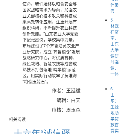
使命。我们始终以粮食安全等
伴暑
国家战略需求为导向，加强农
假
业关键核心技术攻关和科技成
5
果高效转化应用，注重开展有
林武
组织科研，不断提升农业科技
在济
创新效能。”山东农业大学党委
南、
书记张然说，学校集中力量，
山东
布局建设了7个齐鲁沿黄农业产
大学
业研究院，成立“齐鲁粮仓”发展
调研
战略研究中心，将优质育种、
时强
绿色栽培、智慧农技等成套成
调：
熟技术打包落地“吨半粮”示范
一体
区，用实际行动筑牢了黄淮海
...
“粮仓压舱石”。
6
作者：王延斌
山
编辑：白天
东：
生源
审核：周玉森
地助
学贷
相关阅读
款首
十六年“诚信驿
贷实