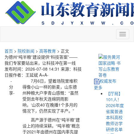
切
换
导
首页
>
院校新闻
>
高等教育
> 正文
航
为德州“吨半粮”建设提供“科技答案”——
我们专家要站出来，让科技冲在第一线
发布时间：2026-07-08 14:31
来源：科技
日报
作者：王延斌
A+
A-
-
7月6日，望着场院里堆积
权威发布
分
得像小山一样的新麦，山东德
更多
享-
州种粮大户李青山感慨：“虽然
【厅局】
受到去年秋天连绵阴雨影
101人！
响，‘山农40’在晚播1个多月的
2026年度
情况下，仍然实现了丰产。”
省属普通
本科高校
高产源于德州在“吨半粮”建
教师访学
设上的持续深耕。“吨半粮”概念
研修名单
于2021年由德州在国内率先提