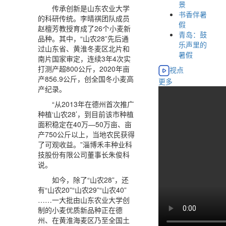
景
传承创新是山东农业大学
书香伴暑
的科研传统。李晴祺团队成员
假
赵檀芳教授育成了26个小麦新
青岛：鼓
品种。其中，“山农28”先后通
乐声里的
过山东省、黄淮冬麦区北片和
暑假
南片国家审定，连续3年4次实
打测产超800公斤，2020年亩
视点
产856.9公斤，创全国冬小麦高
更多
产纪录。
“从2013年在德州首次推广
种植‘山农28’，到目前该市种植
面积稳定在40万—50万亩、亩
产750公斤以上，当地农民获得
了可观收益。”淄博禾丰种业科
技股份有限公司董事长朱俊科
说。
如今，除了“山农28”，还
有“山农20”“山农29”“山农40”
……一大批由山东农业大学创
制的小麦优质新品种正在德
州、在黄淮海麦区乃至全国土