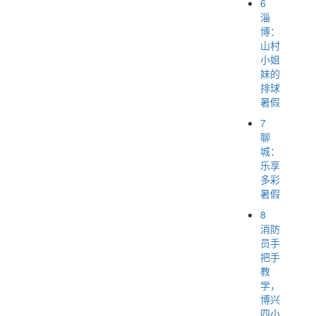
6
淄
博：
山村
小姐
妹的
排球
暑假
7
聊
城：
乐享
多彩
暑假
8
消防
员手
把手
教
学，
博兴
四小