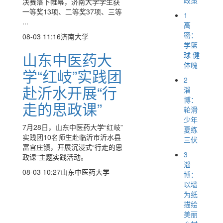
决赛落下帷幕，济南大学学生获
一等奖13项、二等奖37项、三等
1
...
高
密：
08-03 11:16
济南大学
学篮
山东中医药大
球 健
体魄
学“红岐”实践团
2
赴沂水开展“行
淄
博：
走的思政课”
轮滑
少年
7月28日，山东中医药大学“红岐”
夏练
实践团10名师生赴临沂市沂水县
三伏
富官庄镇，开展沉浸式“行走的思
3
政课”主题实践活动。
淄
08-03 10:27
山东中医药大学
博：
以墙
为纸
描绘
美丽