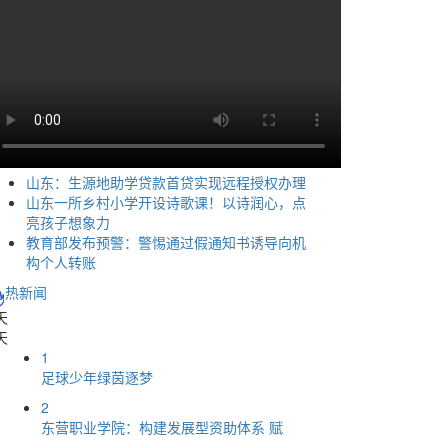
山东：生源地助学贷款首贷实现远程授权办理
山东一所乡村小学开设诗歌课！以诗润心，点
亮孩子想象力
教育部发布预警：警惕通过假通知书诱导向机
构个人转账
热新闻
天
天
1
足球少年绿茵逐梦
2
东营职业学院：构建发展型资助体系 赋
...