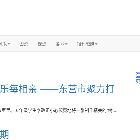
风采
图说
视点
各地
报刊融媒
更
乐每相亲 ——东营市聚力打
里。五年级学生李政正小心翼翼地将一张制作精美的“树 ...
期