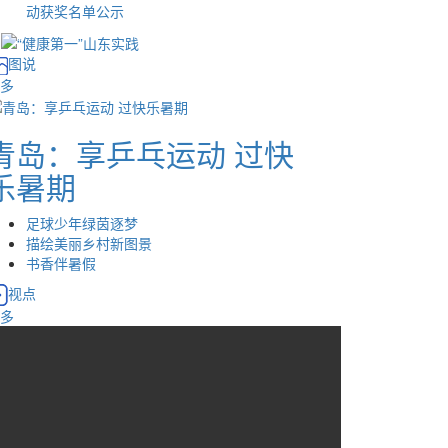
动获奖名单公示
图说
多
青岛：享乒乓运动 过快
乐暑期
足球少年绿茵逐梦
描绘美丽乡村新图景
书香伴暑假
视点
多