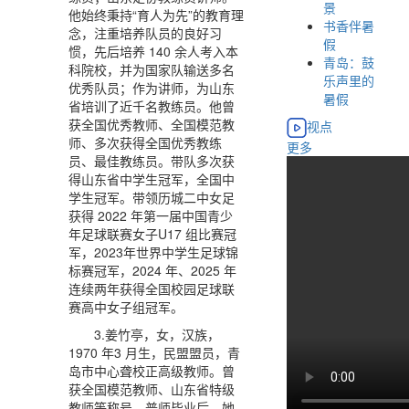
景
他始终秉持“育人为先”的教育理
书香伴暑
念，注重培养队员的良好习
假
惯，先后培养 140 余人考入本
青岛：鼓
科院校，并为国家队输送多名
乐声里的
优秀队员；作为讲师，为山东
暑假
省培训了近千名教练员。他曾
获全国优秀教师、全国模范教
视点
师、多次获得全国优秀教练
更多
员、最佳教练员。带队多次获
得山东省中学生冠军，全国中
学生冠军。带领历城二中女足
获得 2022 年第一届中国青少
年足球联赛女子U17 组比赛冠
军，2023年世界中学生足球锦
标赛冠军，2024 年、2025 年
连续两年获得全国校园足球联
赛高中女子组冠军。
3.姜竹亭，女，汉族，
1970 年3 月生，民盟盟员，青
岛市中心聋校正高级教师。曾
获全国模范教师、山东省特级
教师等称号。普师毕业后，她