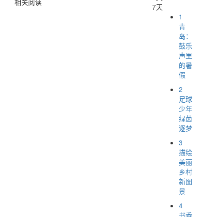
相关阅读
7天
1
青
岛：
鼓乐
声里
的暑
假
2
足球
少年
绿茵
逐梦
3
描绘
美丽
乡村
新图
景
4
书香