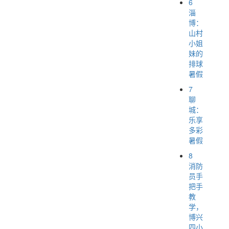
6
淄
博：
山村
小姐
妹的
排球
暑假
7
聊
城：
乐享
多彩
暑假
8
消防
员手
把手
教
学，
博兴
四小