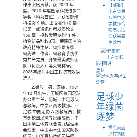
作出突出贡献。获 2023 年
【部委】
度、2010 年度国家科技进步二
山东省第
等奖（均为首位），获省部级
八届中小
科技奖 9 项。出版著作12 部，
学教师合
以第一或通讯作者发表论文
唱展示活
156 篇，授权发明专利11 件、
动获奖名
植物新品种权8项。荣获国务院
单公示
政府特殊津贴、省突贡专家、
省先进工作者、省教育系统优
秀共产党员、齐鲁最美教师团
图说
队（负责人）等荣誉称号。
更多
2025年成为中国工程院有效候
选人。
2.姚波，男，汉族，1981
足球少
年12 月出生，历城区校园足球
办公室主任，历城二中足球队
年绿茵
总教练，中学正高级教师。亚
足联/中国足协 A 级教练员；教
逐梦
育部校园足球专家组成员；中
国中学生体育联合第九届理事
描绘美丽
会理事；中国中学生国家队教
乡村新图
练员；山东足协教练员讲师。