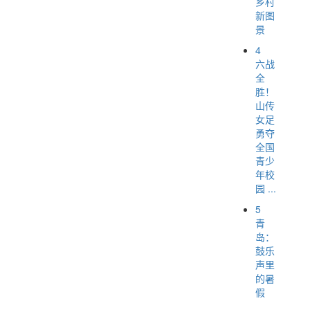
乡村
新图
景
4
六战
全
胜！
山传
女足
勇夺
全国
青少
年校
园 ...
5
青
岛：
鼓乐
声里
的暑
假