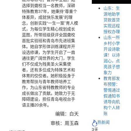
选择到聋校当一名教师，深耕
山东：生
特殊教育37年，她秉持“尊重个
源地助学
体差异，成就快乐发展”的理
贷款首贷
念，创新实践“一生一案”育人模
实现远程
式，为每位学生精心规划成长
授权办理
蓝图，所带班级获评全国聋校
山东一所
首批实验班和青岛市先进班集
乡村小学
体。她自学形体训练课程并开
开设诗歌
设选修课，为学生开启了一扇
课！以诗
通往更广阔世界的大门，学生
润心，点
们不仅成为残奥圣火采集使
亮孩子想
者，还有多位成为特殊艺术和
象力
体育的佼佼者。她积极投身于
教育部发
教育帮扶与青年教师培养工
布预警：
作，为山东省特教教师的专业
警惕通过
成长做出了贡献。她致力于无
假通知书
障碍建设，担任青岛电视台手
诱导向机
语主播20余年。
构个人转
编辑：白天
账
热新闻
审核：周玉森
3天