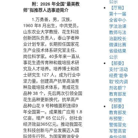
公示
附：2026 年全国“最美教
【厅局】
师”拟推荐人选事迹简介
第十一届
1.万勇善，男，汉族，
全省中小
1960 年8 月出生，中共党员，
学法治课
山东农业大学教授、花生科技
教师与法
创新团队负责人，泰山学者种
治副校长
业计划专家，长期担任国家花
微课比赛
生产业技术体系研究室主任、
省级结果
岗位科学家。40多年来一直从
公示
事花生遗传育种和栽培技术研
【部委】
究及人才培养。培养博士和硕
支付“活动
士研究生 127 人，成为行业中
经费”能争
坚力量。创建高产抗旱高油育
取“校内调
种及栽培技术体系，育成花生
剂名额”？
品种 38 个，先后两次引领全国
教育部发
花生品种更新换代，抗旱高产
布预警
品种山花 9 号种植面积连续9
【部委】
年全国第一。成果推广应用 1.8
教育部发
亿亩，增产 65 亿公斤，创社会
布预警：
经济效益365亿元。推动我国花
警惕冒充
生科技创新与产业发展迈入国
军警高官
际领先行列，为国家粮油安全
身份设局