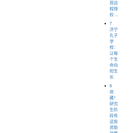
现远
程授
权 ...
7
济宁
孔子
学
校：
让每
个生
命向
阳生
长
8
收
藏！
研究
生阶
段有
这些
资助
政策