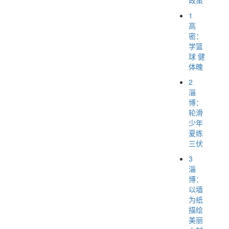
1
高
密：
学篮
球 健
体魄
2
淄
博：
轮滑
少年
夏练
三伏
3
淄
博：
以墙
为纸
描绘
美丽