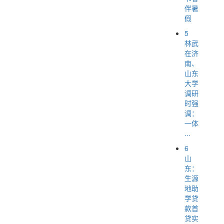
伴暑
假
5
林武
在济
南、
山东
大学
调研
时强
调：
一体
...
6
山
东：
生源
地助
学贷
款首
贷实