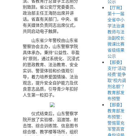
滨、省教育厅总督学王志刚分
公示
别致辞。省公安厅党委委员、
【厅局】
政治部主任王海防出席并讲
第十一届
话。省直有关部门，中央、省
全省中小
有关媒体负责同志出席仪式，
学法治课
共同启动电子触屏。
教师与法
治副校长
山东省少年警校由山东省
微课比赛
警察协会主办，山东警察学院
省级结果
具体承办。秉持“公益性、非盈
公示
利”原则，通过系统化、沉浸式
【部委】
的思政教育、法治教育、安全
支付“活动
实训、警营体验和价值观引
经费”能争
导，着力培养爱国情操、法治
取“校内调
观念，提升安全自护能力及优
剂名额”？
良意志品质，引导青少年扣好
教育部发
人生第一粒扣子。
布预警
【部委】
教育部发
仪式结束后，山东警察学
布预警：
院开放了实验楼、泅渡馆、射
警惕冒充
击馆、综合训练馆、信息图书
军警高官
综合楼、教学楼等场所，组织
身份设局