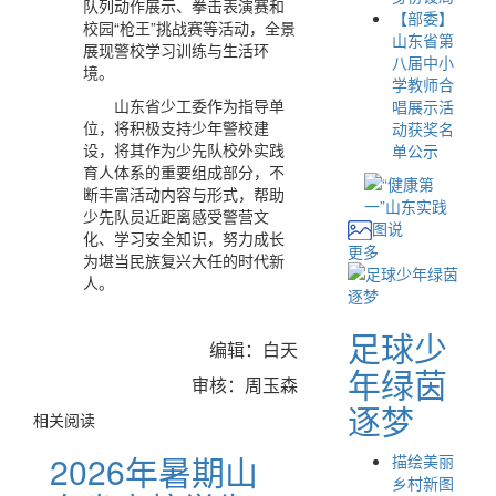
队列动作展示、拳击表演赛和
【部委】
校园“枪王”挑战赛等活动，全景
山东省第
展现警校学习训练与生活环
八届中小
境。
学教师合
山东省少工委作为指导单
唱展示活
位，将积极支持少年警校建
动获奖名
设，将其作为少先队校外实践
单公示
育人体系的重要组成部分，不
断丰富活动内容与形式，帮助
少先队员近距离感受警营文
图说
化、学习安全知识，努力成长
更多
为堪当民族复兴大任的时代新
人。
足球少
编辑：白天
年绿茵
审核：周玉森
逐梦
相关阅读
2026年暑期山
描绘美丽
乡村新图