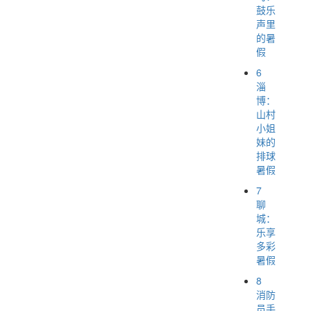
鼓乐
声里
的暑
假
6
淄
博：
山村
小姐
妹的
排球
暑假
7
聊
城：
乐享
多彩
暑假
8
消防
员手