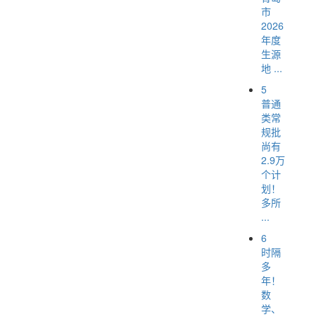
市
2026
年度
生源
地 ...
5
普通
类常
规批
尚有
2.9万
个计
划！
多所
...
6
时隔
多
年！
数
学、