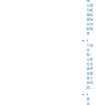
博：
以墙
为纸
描绘
美丽
乡村
新图
景
4
六战
全
胜！
山传
女足
勇夺
全国
青少
年校
园 ...
5
青
岛：