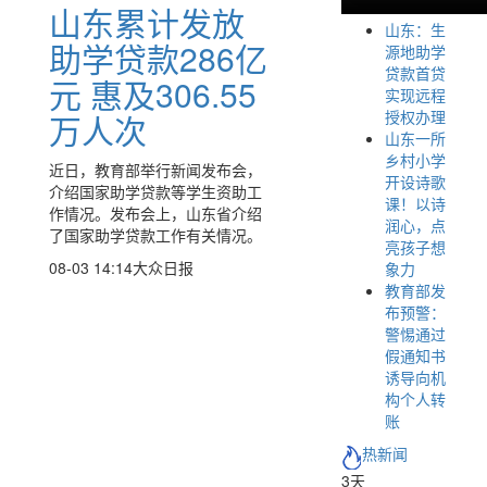
山东累计发放
山东：生
助学贷款286亿
源地助学
贷款首贷
元 惠及306.55
实现远程
授权办理
万人次
山东一所
乡村小学
近日，教育部举行新闻发布会，
开设诗歌
介绍国家助学贷款等学生资助工
课！以诗
作情况。发布会上，山东省介绍
润心，点
了国家助学贷款工作有关情况。
亮孩子想
08-03 14:14
大众日报
象力
教育部发
布预警：
警惕通过
假通知书
诱导向机
构个人转
账
热新闻
3天