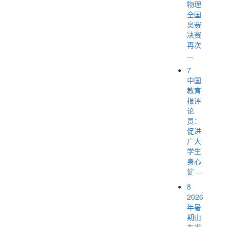
物理
全国
奥赛
决赛
再次
...
7
中国
教育
报评
论
员：
促进
广大
学生
身心
健 ...
8
2026
年暑
期山
东省