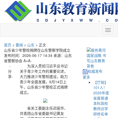
切
换
导
首页
>
要闻
>
山东
> 正文
航
山东省少年警校揭牌在山东警察学院成立
发布时间：2026-06-17 14:34
来源：山东
省警察协会
A+
A-
-
为深入贯彻习近平总书记
分
关于青少年工作的重要论述，
权威发布
享-
大力推进少年警校建设，助力
更多
青少年全面发展，6月14日上
【厅局】
午，山东省少年警校正式揭牌
101人！
成立。
2026年度
省属普通
本科高校
省关工委副主任迟丽华、
教师访学
共青团山东省委副书记黄友
研修名单