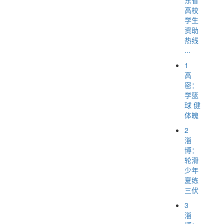
高校
学生
资助
热线
...
1
高
密：
学篮
球 健
体魄
2
淄
博：
轮滑
少年
夏练
三伏
3
淄