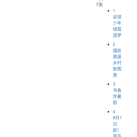
7天
1
足球
少年
绿茵
逐梦
2
描绘
美丽
乡村
新图
景
3
书香
伴暑
假
4
8月1
日
起！
青岛