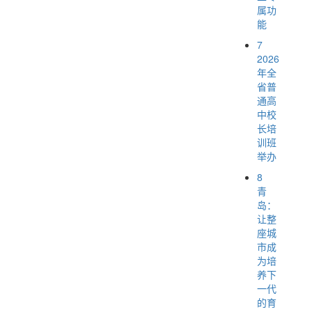
属功
能
7
2026
年全
省普
通高
中校
长培
训班
举办
8
青
岛：
让整
座城
市成
为培
养下
一代
的育