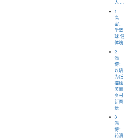
人 ...
1
高
密：
学篮
球 健
体魄
2
淄
博：
以墙
为纸
描绘
美丽
乡村
新图
景
3
淄
博：
轮滑