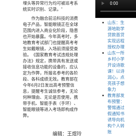
埋头等异常行为均可被巡考系
统实时识别、记录。”
作为融合前沿科技的消费
山东：生
电子产品，智能眼镜正在全球
源地助学
范围内进入商业化阶段，隐患
贷款首贷
也开始暴露。今年高考时，多
实现远程
地教育考试部门也提醒高考考
授权办理
生如戴眼镜，入场前须接受查
山东一所
验。《国家教育考试违规处理
乡村小学
办法》规定，携带具有发送或
开设诗歌
接收信息功能的设备的，应认
课！以诗
定为作弊，所报名参考的各阶
润心，点
段、各科成绩无效。教育部在
亮孩子想
今年6月2日发出高考预警信
象力
息，提醒考生诚信参考，无论
教育部发
何种理由、无论是否使用，携
布预警：
带手机、智能手表（手环）、
警惕通过
智能眼镜等进入考场即构成作
假通知书
弊。
诱导向机
构个人转
账
编辑：王煜玲