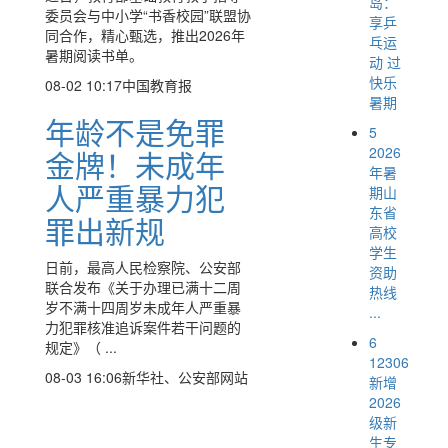
岛：
委员会与中小学“书香校园”联盟协
享乒
同合作，精心甄选，推出2026年
乓运
暑期阅读书单。
动 过
快乐
08-02 10:17
中国教育报
暑期
年龄不是免罪
5
2026
金牌！未成年
年暑
人严重暴力犯
期山
东省
罪出新规
高校
学生
日前，最高人民检察院、公安部
资助
联合发布《关于办理已满十二周
热线
岁不满十四周岁未成年人严重暴
...
力犯罪核准追诉案件若干问题的
6
规定》（ ...
12306
08-03 16:06
新华社、公安部网站
新增
2026
级新
生专