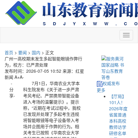
切
换
导
首页
>
要闻
>
国内
> 正文
航
广州一高校期末发生多起智能眼镜作弊行
为，校方：已严肃处理
发布时间：2026-07-05 10:52
来源：红星
新闻
A+
A-
-
7月1日，华南农业大学本
权威发布
分
科生院发布《关于进一步严肃
更多
享-
考风考纪、严禁携带智能设备
【厅局】
进入考场的温馨提示》。提示
101人！
称，“近期在考试过程中，我校
2026年度
已发现并处理了多起考生违规
省属普通
将智能眼镜等电子设备带入考
本科高校
场并企图用于作弊的行为。相
教师访学
关考生已按照《华南农业大学
研修名单