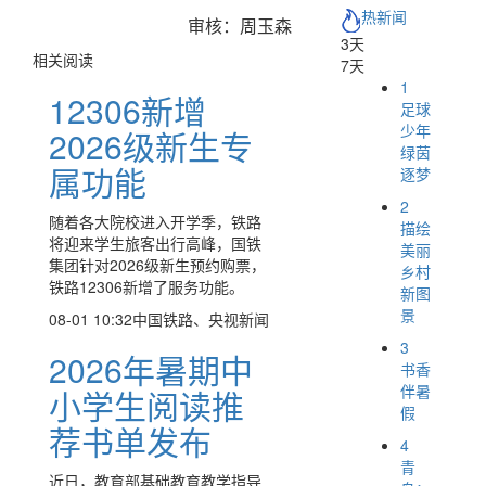
热新闻
审核：周玉森
3天
相关阅读
7天
1
12306新增
足球
少年
2026级新生专
绿茵
属功能
逐梦
2
随着各大院校进入开学季，铁路
描绘
将迎来学生旅客出行高峰，国铁
美丽
集团针对2026级新生预约购票，
乡村
铁路12306新增了服务功能。
新图
景
08-01 10:32
中国铁路、央视新闻
3
2026年暑期中
书香
伴暑
小学生阅读推
假
荐书单发布
4
青
近日，教育部基础教育教学指导