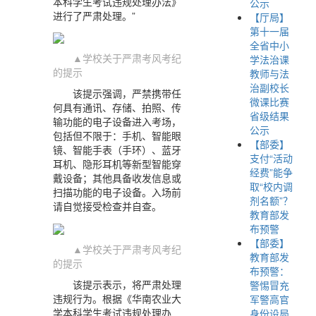
本科学生考试违规处理办法》
公示
进行了严肃处理。”
【厅局】
第十一届
全省中小
▲学校关于严肃考风考纪
学法治课
的提示
教师与法
治副校长
该提示强调，严禁携带任
微课比赛
何具有通讯、存储、拍照、传
省级结果
输功能的电子设备进入考场，
公示
包括但不限于：手机、智能眼
【部委】
镜、智能手表（手环）、蓝牙
支付“活动
耳机、隐形耳机等新型智能穿
经费”能争
戴设备；其他具备收发信息或
取“校内调
扫描功能的电子设备。入场前
剂名额”？
请自觉接受检查并自查。
教育部发
布预警
【部委】
▲学校关于严肃考风考纪
教育部发
的提示
布预警：
该提示表示，将严肃处理
警惕冒充
违规行为。根据《华南农业大
军警高官
学本科学生考试违规处理办
身份设局