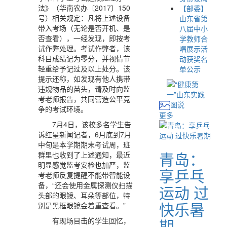
法》（华南农办〔2017〕150
【部委】
号）相关规定：凡将上述设备
山东省第
带入考场（无论是否开机、是
八届中小
否查看），一经发现，即按考
学教师合
试作弊处理。考试作弊者，该
唱展示活
科目成绩记为零分，并视情节
动获奖名
轻重给予记过及以上处分。该
单公示
提示还称，如发现有他人携带
违规物品的苗头，请及时向监
考老师报告，共同营造公平竞
图说
争的考试环境。
更多
7月4日，该校多名学生告
诉红星新闻记者，6月底到7月
中旬是本学期期末考试周，班
青岛：
群里也收到了上述通知，最近
明显感觉监考安检也加严，监
享乒乓
考老师反复提醒不能带智能设
备，“还会使用金属探测仪扫描
运动 过
头部的眼镜、耳朵等部位，特
快乐暑
别是黑框眼镜会着重查看。”
期
有现场目击的学生回忆，