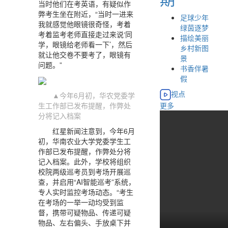
当时他们在考英语，有疑似作
弊考生坐在附近，“当时一进来
足球少年
我就感觉他眼镜很奇怪，考着
绿茵逐梦
考着监考老师直接走过来说‘同
描绘美丽
学，眼镜给老师看一下’，然后
乡村新图
就让他交卷不要考了，眼镜有
景
问题。”
书香伴暑
假
视点
▲今年6月初，华农党委学
生工作部已发布提醒，作弊处
更多
分将记入档案
红星新闻注意到，今年6月
初，华南农业大学党委学生工
作部已发布提醒，作弊处分将
记入档案。此外，学校将组织
校院两级巡考员到考场开展巡
查，并启用“AI智能巡考”系统，
专人实时监控考场动态。“考生
在考场的一举一动均受到监
督，携带可疑物品、传递可疑
物品、左右偏头、手放桌下并