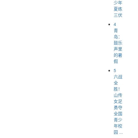
少年
夏练
三伏
4
青
岛：
鼓乐
声里
的暑
假
5
六战
全
胜！
山传
女足
勇夺
全国
青少
年校
园 ...