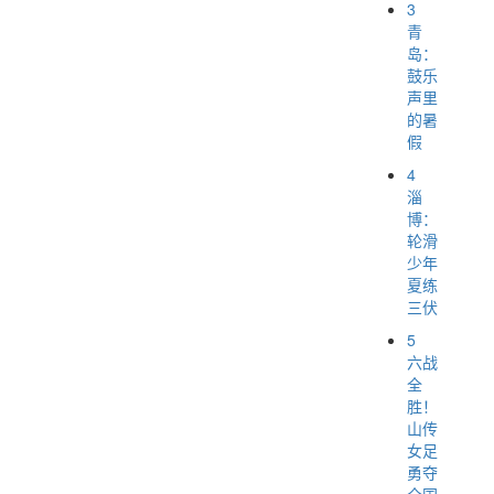
3
青
岛：
鼓乐
声里
的暑
假
4
淄
博：
轮滑
少年
夏练
三伏
5
六战
全
胜！
山传
女足
勇夺
全国