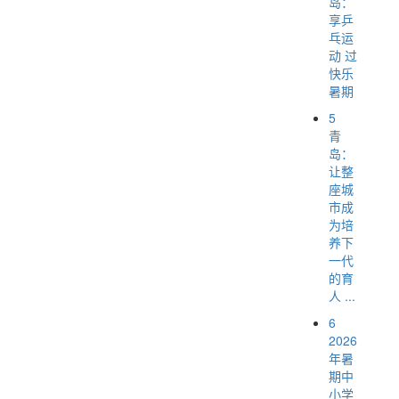
岛：
享乒
乓运
动 过
快乐
暑期
5
青
岛：
让整
座城
市成
为培
养下
一代
的育
人 ...
6
2026
年暑
期中
小学