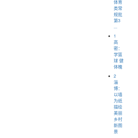
体育
类常
规批
第3
...
1
高
密：
学篮
球 健
体魄
2
淄
博：
以墙
为纸
描绘
美丽
乡村
新图
景