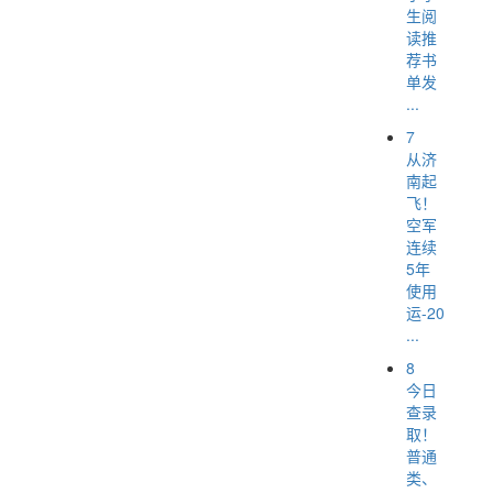
生阅
读推
荐书
单发
...
7
从济
南起
飞！
空军
连续
5年
使用
运-20
...
8
今日
查录
取！
普通
类、