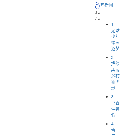
热新闻
3天
7天
1
足球
少年
绿茵
逐梦
2
描绘
美丽
乡村
新图
景
3
书香
伴暑
假
4
青