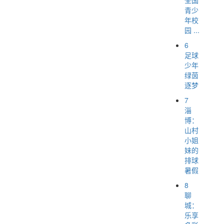
青少
年校
园 ...
6
足球
少年
绿茵
逐梦
7
淄
博：
山村
小姐
妹的
排球
暑假
8
聊
城：
乐享