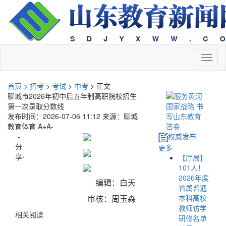
切
换
导
首页
>
招考
>
考试
>
中考
> 正文
航
聊城市2026年初中后五年制高职院校招生
第一次录取分数线
发布时间：2026-07-06 11:12
来源：聊城
教育体育
A+
A-
-
权威发布
分
更多
享-
【厅局】
101人！
2026年度
编辑：白天
省属普通
本科高校
审核：周玉森
教师访学
相关阅读
研修名单