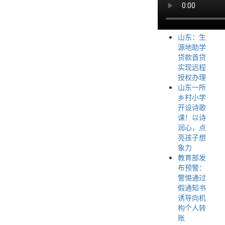
山东：生
源地助学
贷款首贷
实现远程
授权办理
山东一所
乡村小学
开设诗歌
课！以诗
润心，点
亮孩子想
象力
教育部发
布预警：
警惕通过
假通知书
诱导向机
构个人转
账