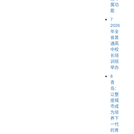
属功
能
7
2026
年全
省普
通高
中校
长培
训班
举办
8
青
岛：
让整
座城
市成
为培
养下
一代
的育