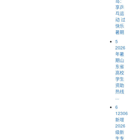
岛：
享乒
乓运
动 过
快乐
暑期
5
2026
年暑
期山
东省
高校
学生
资助
热线
...
6
12306
新增
2026
级新
生专