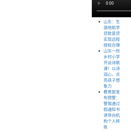
山东：生
源地助学
贷款首贷
实现远程
授权办理
山东一所
乡村小学
开设诗歌
课！以诗
润心，点
亮孩子想
象力
教育部发
布预警：
警惕通过
假通知书
诱导向机
构个人转
账