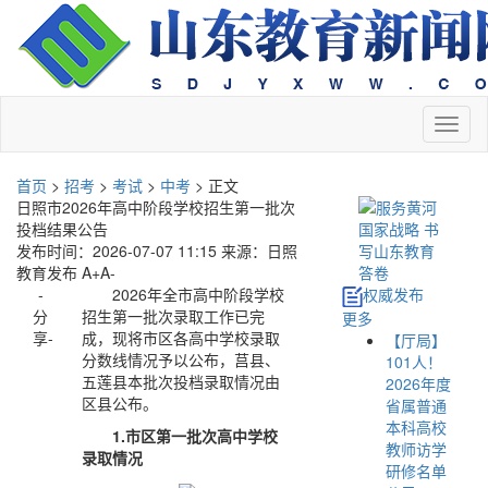
切
换
导
首页
>
招考
>
考试
>
中考
> 正文
航
日照市2026年高中阶段学校招生第一批次
投档结果公告
发布时间：2026-07-07 11:15
来源：日照
教育发布
A+
A-
-
2026年全市高中阶段学校
权威发布
分
招生第一批次录取工作已完
更多
享-
成，现将市区各高中学校录取
【厅局】
分数线情况予以公布，莒县、
101人！
五莲县本批次投档录取情况由
2026年度
区县公布。
省属普通
本科高校
1.市区第一批次高中学校
教师访学
录取情况
研修名单