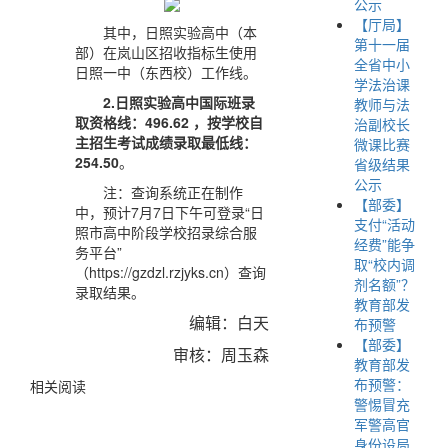
公示
【厅局】
其中，日照实验高中（本
第十一届
部）在岚山区招收指标生使用
全省中小
日照一中（东西校）工作线。
学法治课
2.日照实验高中国际班录
教师与法
取资格线：496.62 ，按学校自
治副校长
主招生考试成绩录取最低线：
微课比赛
254.50
。
省级结果
公示
注：查询系统正在制作
【部委】
中，预计7月7日下午可登录“日
支付“活动
照市高中阶段学校招录综合服
经费”能争
务平台”
取“校内调
（https://gzdzl.rzjyks.cn）查询
剂名额”？
录取结果。
教育部发
编辑：白天
布预警
【部委】
审核：周玉森
教育部发
布预警：
相关阅读
警惕冒充
军警高官
身份设局