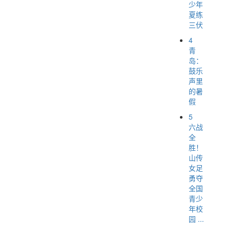
少年
夏练
三伏
4
青
岛：
鼓乐
声里
的暑
假
5
六战
全
胜！
山传
女足
勇夺
全国
青少
年校
园 ...