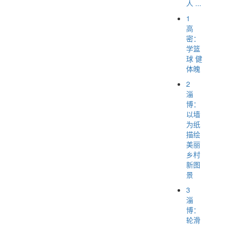
人 ...
1
高
密：
学篮
球 健
体魄
2
淄
博：
以墙
为纸
描绘
美丽
乡村
新图
景
3
淄
博：
轮滑