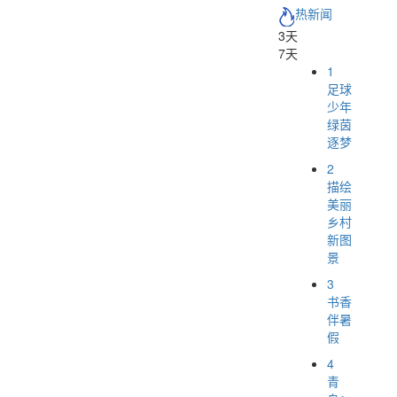
热新闻
3天
7天
1
足球
少年
绿茵
逐梦
2
描绘
美丽
乡村
新图
景
3
书香
伴暑
假
4
青