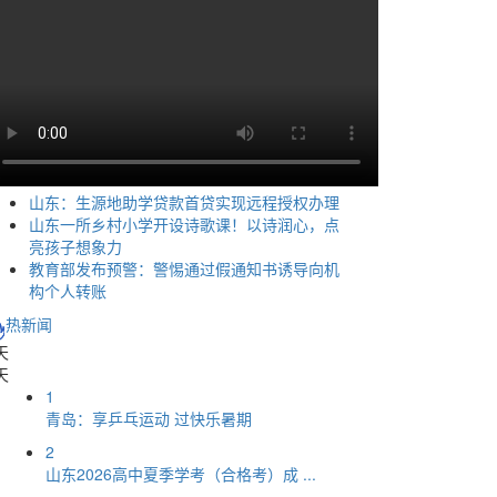
山东：生源地助学贷款首贷实现远程授权办理
山东一所乡村小学开设诗歌课！以诗润心，点
亮孩子想象力
教育部发布预警：警惕通过假通知书诱导向机
构个人转账
热新闻
天
天
1
青岛：享乒乓运动 过快乐暑期
2
山东2026高中夏季学考（合格考）成 ...