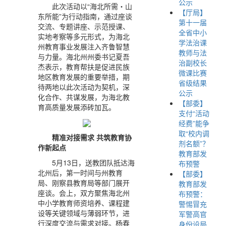
公示
此次活动以“海北所需・山
【厅局】
东所能”为行动指南，通过座谈
第十一届
交流、专题讲座、示范授课、
全省中小
实地考察等多元形式，为海北
学法治课
州教育事业发展注入齐鲁智慧
教师与法
与力量。海北州州委书记夏吾
治副校长
杰表示，教育帮扶是促进民族
微课比赛
地区教育发展的重要举措，期
省级结果
待两地以此次活动为契机，深
公示
化合作、共谋发展，为海北教
【部委】
育高质量发展添砖加瓦。
支付“活动
经费”能争
取“校内调
精准对接需求 共筑教育协
剂名额”？
作新起点
教育部发
5月13日，送教团队抵达海
布预警
北州后，第一时间与州教育
【部委】
局、刚察县教育局等部门展开
教育部发
座谈。会上，双方聚焦海北州
布预警：
中小学教育师资培养、课程建
警惕冒充
设等关键领域与薄弱环节，进
军警高官
行深度交流与需求对接。杨春
身份设局