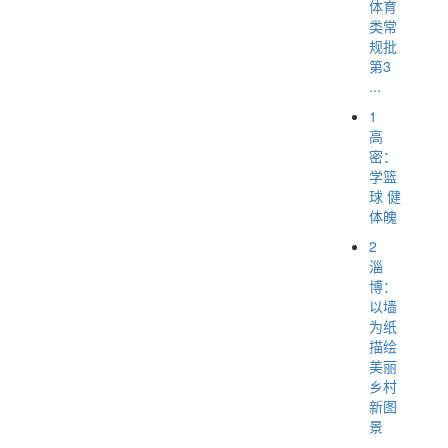
体育
类常
规批
第3
...
1
高
密：
学篮
球 健
体魄
2
淄
博：
以墙
为纸
描绘
美丽
乡村
新图
景