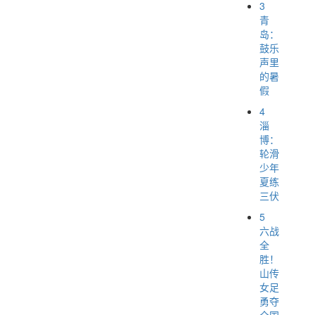
3
青
岛：
鼓乐
声里
的暑
假
4
淄
博：
轮滑
少年
夏练
三伏
5
六战
全
胜！
山传
女足
勇夺
全国