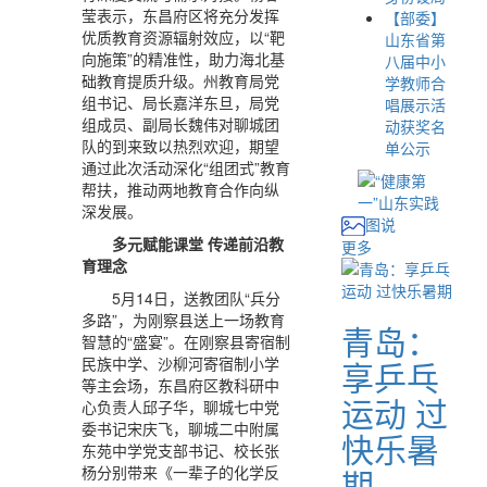
莹表示，东昌府区将充分发挥
【部委】
优质教育资源辐射效应，以“靶
山东省第
向施策”的精准性，助力海北基
八届中小
础教育提质升级。州教育局党
学教师合
组书记、局长嘉洋东旦，局党
唱展示活
组成员、副局长魏伟对聊城团
动获奖名
队的到来致以热烈欢迎，期望
单公示
通过此次活动深化“组团式”教育
帮扶，推动两地教育合作向纵
深发展。
图说
多元赋能课堂 传递前沿教
更多
育理念
5月14日，送教团队“兵分
多路”，为刚察县送上一场教育
青岛：
智慧的“盛宴”。在刚察县寄宿制
民族中学、沙柳河寄宿制小学
享乒乓
等主会场，东昌府区教科研中
运动 过
心负责人邱子华，聊城七中党
委书记宋庆飞，聊城二中附属
快乐暑
东苑中学党支部书记、校长张
期
杨分别带来《一辈子的化学反