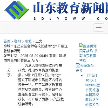
切
换
导
首页
>
各地
>
聊城
> 正文
航
聊城市东昌府区名师名校长赴海北州开展送
教讲学活动
发布时间：2025-05-20 09:54
来源：聊城
市东昌府区教体局
A+
A-
-
为深入贯彻国家教育帮扶
权威发布
分
政策，推动教育资源均衡发
更多
享-
展，5月12日至17日，海北州
【厅局】
迎来了聊城市东昌府区名师名
101人！
校长一行。在东昌府区教育和
2026年度
体育局党组成员、教科研中心
省属普通
主任杨春莹的带领下，名师名
本科高校
校长一行开展了为期6天的送教
教师访学
讲学活动。
研修名单