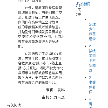
可行的行动方案。
热新闻
此外，送教团队专程看望
3天
聊城援青教师，与他们亲切交
7天
流，细致了解工作生活近况，
1
向他们在高原地区坚守教育一
足球
线的奉献精神致以诚挚敬意，
少年
并勉励他们继续发挥鲁青教育
绿茵
交流的“桥梁纽带”作用，为海北
逐梦
教育高质量发展注入更多动
2
能。
描绘
此次送教讲学活动行程紧
美丽
凑、内容丰硕，累计吸引数千
乡村
名教师通过“线下参与+线上直
新图
播”方式互动。活动不仅为海北
景
教师带来前沿教育理念与实用
3
教学方法，更搭建起鲁青两地
书香
教育深度合作的长效平台。
伴暑
编辑：袁琳
假
审核：周玉森
4
青
相关阅读