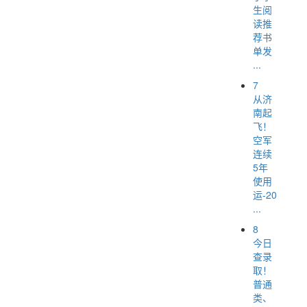
生阅
读推
荐书
单发
...
7
从济
南起
飞！
空军
连续
5年
使用
运-20
...
8
今日
查录
取！
普通
类、