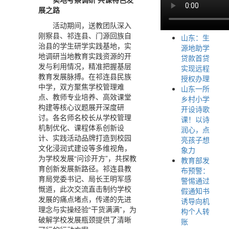
展之路
活动期间，送教团队深入
刚察县、祁连县、门源回族自
山东：生
治县的学生研学实践基地，实
源地助学
地调研当地教育实践资源的开
贷款首贷
发与利用情况，精准把握基层
实现远程
教育发展脉搏。在祁连县民族
授权办理
中学，双方聚焦学校管理难
山东一所
点、教师专业培养、高效课堂
乡村小学
构建等核心议题展开深度研
开设诗歌
讨。各名师名校长从学校管理
课！以诗
机制优化、课程体系创新设
润心，点
计、实践活动品牌打造到校园
亮孩子想
文化浸润式建设等多维视角，
象力
为学校发展“问诊开方”，共探教
教育部发
育创新发展新路径。祁连县教
布预警：
育局党委书记、局长王明军感
警惕通过
慨道，此次交流直击制约学校
假通知书
发展的痛点堵点，传递的先进
诱导向机
理念与实操经验“干货满满”，为
构个人转
破解学校发展瓶颈提供了清晰
账