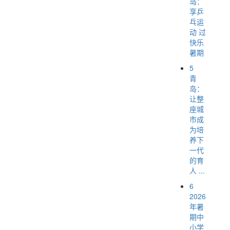
岛：
享乒
乓运
动 过
快乐
暑期
5
青
岛：
让整
座城
市成
为培
养下
一代
的育
人 ...
6
2026
年暑
期中
小学