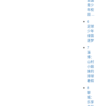
青少
年校
园 ...
6
足球
少年
绿茵
逐梦
7
淄
博：
山村
小姐
妹的
排球
暑假
8
聊
城：
乐享