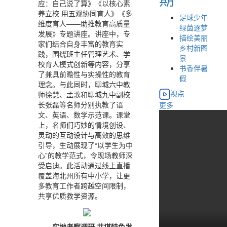
应：自己说了算》《以核心素
养立校 用五观协同育人》《多
足球少年
维度育人——助推教育高质量
绿茵逐梦
发展》专题讲座。讲座中，专
描绘美丽
家们结合自身丰富的教育实
乡村新图
践，围绕班主任管理艺术、学
景
校育人模式创新等内容，分享
书香伴暑
了兼具前瞻性与实操性的教育
假
理念。与此同时，聊城六中教
视点
师徐慧、孟歌和聊城九中副校
长张磊等名师分别执教了语
更多
文、英语、数学示范课。课堂
上，名师们巧妙的情境创设、
灵动的互动设计与高效的思维
引导，生动展现了“以学生为中
心”的教学范式，令现场教师深
受启迪。此活动通过线上直播
覆盖海北州所有中小学，让更
多教育工作者跨越空间限制，
共享优质教学资源。
实地考察调研 共谋特色发