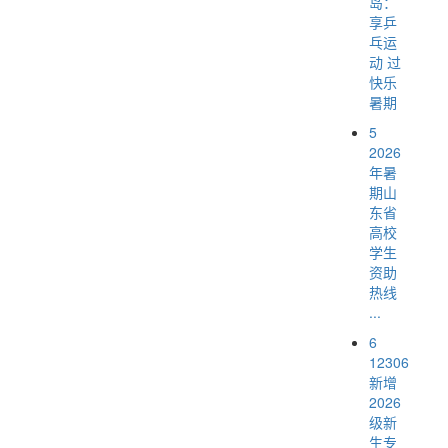
岛：
享乒
乓运
动 过
快乐
暑期
5
2026
年暑
期山
东省
高校
学生
资助
热线
...
6
12306
新增
2026
级新
生专