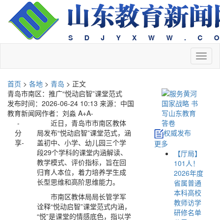
切
换
导
首页
>
各地
>
青岛
> 正文
航
青岛市南区：推广“悦动启智”课堂范式
发布时间：2026-06-24 10:13
来源：中国
教育新闻网
作者：刘淼
A+
A-
-
近日，青岛市市南区教体
分
局发布“悦动启智”课堂范式，涵
权威发布
享-
盖初中、小学、幼儿园三个学
更多
段29个学科的课堂内涵解读、
【厅局】
教学模式、评价指标，旨在回
101人！
归育人本位，着力培养学生成
2026年度
长型思维和高阶思维能力。
省属普通
本科高校
市南区教体局局长管学军
教师访学
诠释“悦动启智”课堂范式内涵，
研修名单
“悦”是课堂的情感底色，指以学