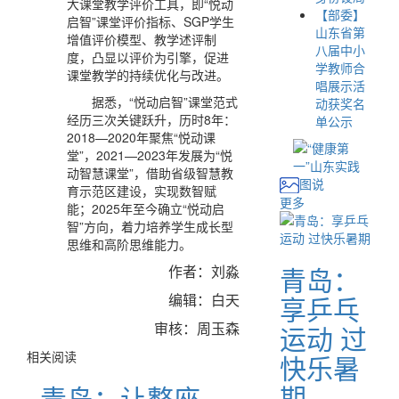
大课堂教学评价工具，即“悦动
【部委】
启智”课堂评价指标、SGP学生
山东省第
增值评价模型、教学述评制
八届中小
度，凸显以评价为引擎，促进
学教师合
课堂教学的持续优化与改进。
唱展示活
据悉，“悦动启智”课堂范式
动获奖名
经历三次关键跃升，历时8年：
单公示
2018—2020年聚焦“悦动课
堂”，2021—2023年发展为“悦
动智慧课堂”，借助省级智慧教
图说
育示范区建设，实现数智赋
更多
能；2025年至今确立“悦动启
智”方向，着力培养学生成长型
思维和高阶思维能力。
青岛：
作者：刘淼
编辑：白天
享乒乓
审核：周玉森
运动 过
相关阅读
快乐暑
期
青岛：让整座