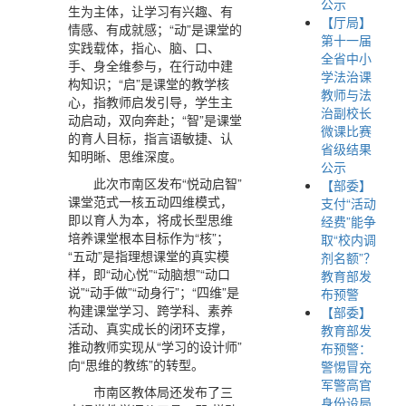
公示
生为主体，让学习有兴趣、有
【厅局】
情感、有成就感；“动”是课堂的
第十一届
实践载体，指心、脑、口、
全省中小
手、身全维参与，在行动中建
学法治课
构知识；“启”是课堂的教学核
教师与法
心，指教师启发引导，学生主
治副校长
动启动，双向奔赴；“智”是课堂
微课比赛
的育人目标，指言语敏捷、认
省级结果
知明晰、思维深度。
公示
此次市南区发布“悦动启智”
【部委】
课堂范式一核五动四维模式，
支付“活动
即以育人为本，将成长型思维
经费”能争
培养课堂根本目标作为“核”；
取“校内调
“五动”是指理想课堂的真实模
剂名额”？
样，即“动心悦”“动脑想”“动口
教育部发
说”“动手做”“动身行”；“四维”是
布预警
构建课堂学习、跨学科、素养
【部委】
活动、真实成长的闭环支撑，
教育部发
推动教师实现从“学习的设计师”
布预警：
向“思维的教练”的转型。
警惕冒充
军警高官
市南区教体局还发布了三
身份设局