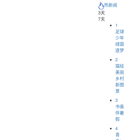
热新闻
3天
7天
1
足球
少年
绿茵
逐梦
2
描绘
美丽
乡村
新图
景
3
书香
伴暑
假
4
青