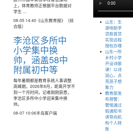
上，体育教师正根据平台数据对
学生 ...
08-05 14:40
《山东教育报》（综
山东：生
合版）
源地助学
贷款首贷
李沧区多所中
实现远程
授权办理
小学集中换
山东一所
帅，涵盖58中
乡村小学
开设诗歌
附属初中等
课！以诗
润心，点
每年暑期都是教育系统人事调整
亮孩子想
高峰期，2026年8月，距离开学不
象力
到一个月时间，记者刚刚获悉，
教育部发
李沧区多所中小学迎来集中换
布预警：
帅。
警惕通过
假通知书
08-07 10:06
半岛客户端
诱导向机
构个人转
账