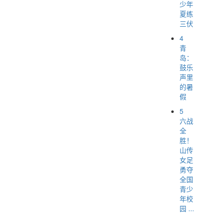
少年
夏练
三伏
4
青
岛：
鼓乐
声里
的暑
假
5
六战
全
胜！
山传
女足
勇夺
全国
青少
年校
园 ...