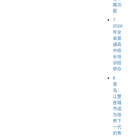
属功
能
7
2026
年全
省普
通高
中校
长培
训班
举办
8
青
岛：
让整
座城
市成
为培
养下
一代
的育