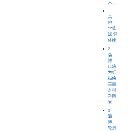
人 ...
1
高
密：
学篮
球 健
体魄
2
淄
博：
以墙
为纸
描绘
美丽
乡村
新图
景
3
淄
博：
轮滑