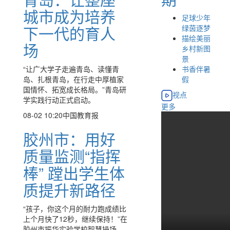
城市成为培养
足球少年
下一代的育人
绿茵逐梦
描绘美丽
场
乡村新图
景
“让广大学子走遍青岛、读懂青
书香伴暑
岛、扎根青岛，在行走中厚植家
假
国情怀、拓宽成长格局。”青岛研
视点
学实践行动正式启动。
更多
08-02 10:20
中国教育报
胶州市：用好
质量监测“指挥
棒” 蹚出学生体
质提升新路径
“孩子，你这个月的耐力跑成绩比
上个月快了12秒，继续保持！”在
胶州市振华实验学校智慧操场