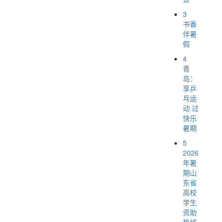
3
书香
伴暑
假
4
青
岛：
享乒
乓运
动 过
快乐
暑期
5
2026
年暑
期山
东省
高校
学生
资助
热线