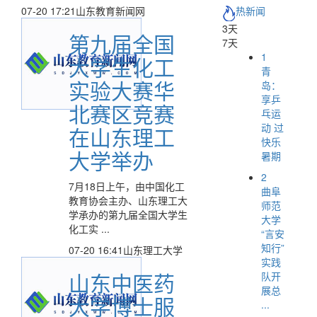
07-20 17:21
山东教育新闻网
热新闻
3天
第九届全国
7天
1
大学生化工
青
实验大赛华
岛：
享乒
北赛区竞赛
乓运
动 过
在山东理工
快乐
大学举办
暑期
2
7月18日上午，由中国化工
曲阜
教育协会主办、山东理工大
师范
学承办的第九届全国大学生
大学
化工实 ...
“言安
知行”
07-20 16:41
山东理工大学
实践
山东中医药
队开
展总
大学博士服
...