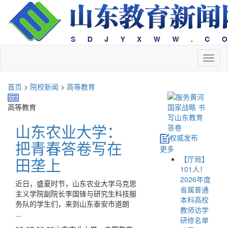
切
换
导
首页
>
院校新闻
>
高等教育
航
高等教育
山东农业大学：
权威发布
把青春答卷写在
更多
【厅局】
田垄上
101人！
2026年度
近日，盛夏时节，山东农业大学马克思
省属普通
主义学院副院长李国锋与研究生科技服
本科高校
务队的学生们，来到山东泰安市道朗
教师访学
...
研修名单