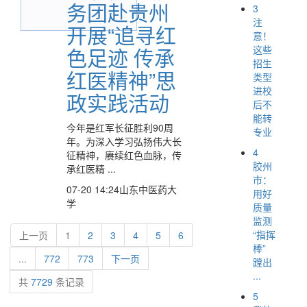
务团赴贵州
3
注
开展“追寻红
意！
这些
色足迹 传承
招生
红医精神”思
类型
进校
政实践活动
后不
能转
今年是红军长征胜利90周
专业
年。为深入学习弘扬伟大长
4
征精神，赓续红色血脉，传
胶州
承红医精 ...
市：
07-20 14:24
山东中医药大
用好
学
质量
监测
“指挥
上一页
1
2
3
4
5
6
棒”
...
772
773
下一页
蹚出
...
共
7729
条记录
5