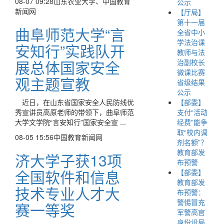
08-07 09:28
山东农业大学、中国教育
公示
新闻网
【厅局】
第十一届
曲阜师范大学“言
全省中小
学法治课
安知行”实践队开
教师与法
展总体国家安全
治副校长
微课比赛
观主题宣教
省级结果
公示
【部委】
近日，在山东省国家安全人民防线优
支付“活动
秀宣讲员高原老师的带领下，曲阜师范
经费”能争
大学文学院“言安知行”国家安全宣 ...
取“校内调
08-05 15:56
中国教育新闻网
剂名额”？
教育部发
济大学子获13项
布预警
全国软件和信息
【部委】
教育部发
技术专业人才大
布预警：
警惕冒充
赛一等奖
军警高官
身份设局