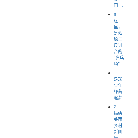
闭 ...
8
这
里，
是站
稳三
尺讲
台的
“演兵
场”
1
足球
少年
绿茵
逐梦
2
描绘
美丽
乡村
新图
景