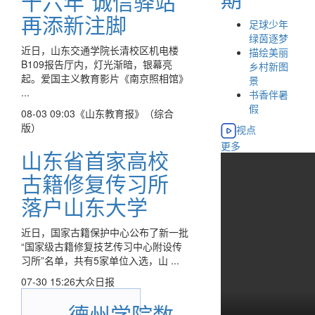
十六年“诚信驿站”
再添新注脚
足球少年
绿茵逐梦
近日，山东交通学院长清校区机电楼
描绘美丽
B109报告厅内，灯光渐暗，银幕亮
乡村新图
起。爱国主义教育影片《南京照相馆》
景
...
书香伴暑
假
08-03 09:03
《山东教育报》（综合
版）
视点
更多
山东省首家高校
古籍修复传习所
落户山东大学
近日，国家古籍保护中心公布了新一批
“国家级古籍修复技艺传习中心附设传
习所”名单，共有5家单位入选，山 ...
07-30 15:26
大众日报
德州学院数