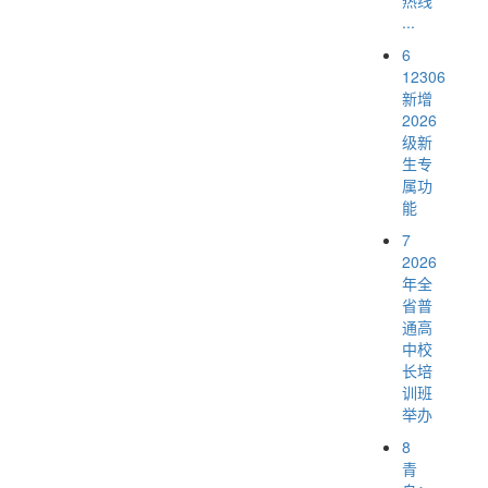
...
6
12306
新增
2026
级新
生专
属功
能
7
2026
年全
省普
通高
中校
长培
训班
举办
8
青