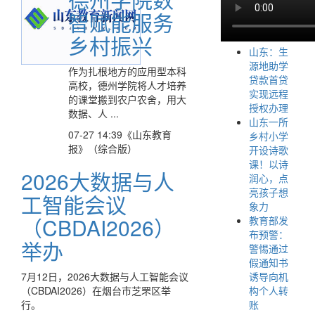
智赋能服务
乡村振兴
山东：生
源地助学
作为扎根地方的应用型本科
贷款首贷
高校，德州学院将人才培养
实现远程
的课堂搬到农户农舍，用大
授权办理
数据、人 ...
山东一所
07-27 14:39
《山东教育
乡村小学
报》（综合版）
开设诗歌
课！以诗
2026大数据与人
润心，点
亮孩子想
工智能会议
象力
（CBDAI2026）
教育部发
布预警：
举办
警惕通过
假通知书
7月12日，2026大数据与人工智能会议
诱导向机
（CBDAI2026）在烟台市芝罘区举
构个人转
行。
账