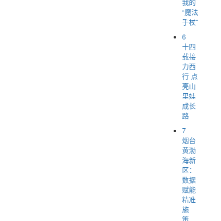
我的
“魔法
手杖”
6
十四
载接
力西
行 点
亮山
里娃
成长
路
7
烟台
黄渤
海新
区：
数据
赋能
精准
施
策