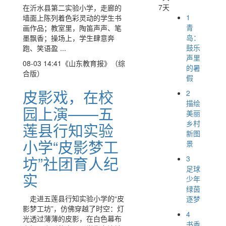
7天
在沂水县第二实验小学，走廊的
1
墙面上陈列着色彩灵动的学生书
青
画作品；教室里，陶笛声声、笔
岛：
墨飘香；操场上，学生肆意奔
鼓乐
跑、笑语盈 ...
声里
08-03 14:41
《山东教育报》（综
的暑
合版）
假
皮影戏，在校
2
描绘
园上演——五
美丽
乡村
莲县行知实验
新图
小学“皮影梦工
景
坊”社团育人纪
3
足球
实
少年
绿茵
走进五莲县行知实验小学的“皮
逐梦
影梦工坊”，仿佛穿越了时空：灯
4
光透过薄薄的皮影，在白色幕布
书香