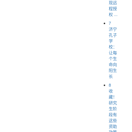
现远
程授
权 ...
7
济宁
孔子
学
校：
让每
个生
命向
阳生
长
8
收
藏！
研究
生阶
段有
这些
资助
政策