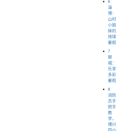
6
淄
博：
山村
小姐
妹的
排球
暑假
7
聊
城：
乐享
多彩
暑假
8
消防
员手
把手
教
学，
博兴
四小