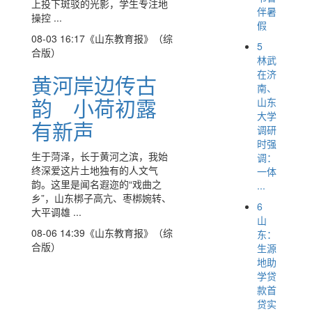
上投下斑驳的光影，学生专注地
伴暑
操控 ...
假
08-03 16:17
《山东教育报》（综
5
合版）
林武
在济
黄河岸边传古
南、
韵 小荷初露
山东
大学
有新声
调研
时强
生于菏泽，长于黄河之滨，我始
调：
终深爱这片土地独有的人文气
一体
韵。这里是闻名遐迩的“戏曲之
...
乡”，山东梆子高亢、枣梆婉转、
6
大平调雄 ...
山
08-06 14:39
《山东教育报》（综
东：
合版）
生源
地助
学贷
款首
贷实