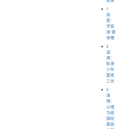
1
高
密：
学篮
球 健
体魄
2
淄
博：
轮滑
少年
夏练
三伏
3
淄
博：
以墙
为纸
描绘
美丽