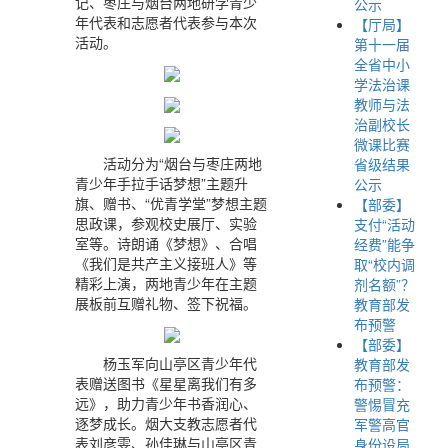
记、枣庄与烟台两地研学青少
公示
年代表和志愿者代表参与本次
【厅局】
活动。
第十一届
全省中小
学法治课
教师与法
治副校长
微课比赛
活动分为“烟台与枣庄两地
省级结果
青少年手拉手话梦想”主题升
公示
旗、赠书、“优青学堂”梦想主题
【部委】
思政课，参观校史展厅、实验
支付“活动
室等。诗朗诵《梦想》、合唱
经费”能争
《我们是共产主义接班人》等
取“校内调
精彩上演，两地青少年在主题
剂名额”？
展板前互赠礼物、签下祝福。
教育部发
布预警
【部委】
杨玉军向山亭区青少年代
教育部发
表赠送图书《星星离我们有多
布预警：
远》，助力青少年书香润心、
警惕冒充
逐梦成长。烟大支教志愿者代
军警高官
表刘彦雯、孙佳琳与山亭区青
身份设局