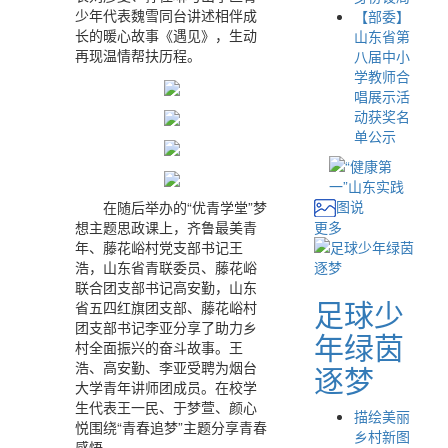
少年代表魏雪同台讲述相伴成
【部委】
长的暖心故事《遇见》，生动
山东省第
再现温情帮扶历程。
八届中小
学教师合
唱展示活
动获奖名
单公示
图说
在随后举办的“优青学堂”梦
想主题思政课上，齐鲁最美青
更多
年、藤花峪村党支部书记王
浩，山东省青联委员、藤花峪
联合团支部书记高安勤，山东
足球少
省五四红旗团支部、藤花峪村
团支部书记李亚分享了助力乡
年绿茵
村全面振兴的奋斗故事。王
浩、高安勤、李亚受聘为烟台
逐梦
大学青年讲师团成员。在校学
生代表王一民、于梦萱、颜心
描绘美丽
悦围绕“青春追梦”主题分享青春
乡村新图
感悟。