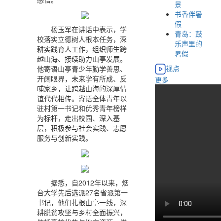
景
书香伴暑
假
杨玉军在讲话中表示，学
青岛：鼓
校落实立德树人根本任务，深
乐声里的
耕实践育人工作，组织师生跨
暑假
越山海、接续助力山亭发展。
视点
他寄语山亭青少年勤学善思、
开阔眼界，未来学有所成、反
更多
哺家乡，让跨越山海的深厚情
谊代代相传。寄语全体青年以
驻村第一书记和优秀青年榜样
为标杆，走出校园、深入基
层，积极参与社会实践、志愿
服务与创新实践。
据悉，自2012年以来，烟
台大学先后选派27名省派第一
书记，他们扎根山亭一线，深
耕脱贫攻坚与乡村全面振兴，