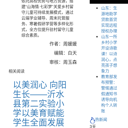
依托高校优势与地方资源，搭
建“山海情·七彩梦”关爱乡村留
山东：生
守儿童可持续发展模式，通过
源地助学
云端学业辅导、周末托管服
贷款首贷
务、寒暑假研学营等多样化形
实现远程
式，全方位提升驻村留守儿童
授权办理
综合素质。
山东一所
乡村小学
作者：周媛媛
开设诗歌
编辑：白天
课！以诗
润心，点
审核：周玉森
亮孩子想
象力
相关阅读
教育部发
以美润心 向阳
布预警：
警惕通过
生长——沂水
假通知书
诱导向机
县第二实验小
构个人转
学以美育赋能
账
学生全面发展
热新闻
3天