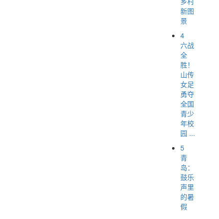
乡村
新图
景
4
六战
全
胜！
山传
女足
勇夺
全国
青少
年校
园 ...
5
青
岛：
鼓乐
声里
的暑
假