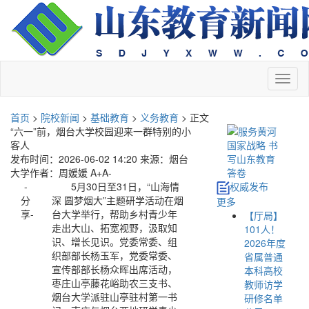
切
换
导
首页
>
院校新闻
>
基础教育
>
义务教育
> 正文
航
“六一”前，烟台大学校园迎来一群特别的小
客人
发布时间：2026-06-02 14:20
来源：烟台
大学
作者：周媛媛
A+
A-
-
5月30日至31日，“山海情
权威发布
分
深 圆梦烟大”主题研学活动在烟
更多
享-
台大学举行，帮助乡村青少年
【厅局】
走出大山、拓宽视野，汲取知
101人！
识、增长见识。党委常委、组
2026年度
织部部长杨玉军，党委常委、
省属普通
宣传部部长杨众晖出席活动，
本科高校
枣庄山亭藤花峪助农三支书、
教师访学
烟台大学派驻山亭驻村第一书
研修名单