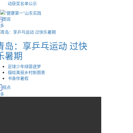
动获奖名单公示
图说
多
青岛：享乒乓运动 过快
乐暑期
足球少年绿茵逐梦
描绘美丽乡村新图景
书香伴暑假
视点
多