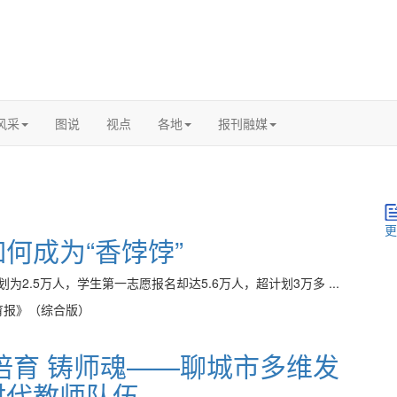
风采
图说
视点
各地
报刊融媒
更
何成为“香饽饽”
2.5万人，学生第一志愿报名却达5.6万人，超计划3万多 ...
育报》（综合版）
培育 铸师魂——聊城市多维发
时代教师队伍