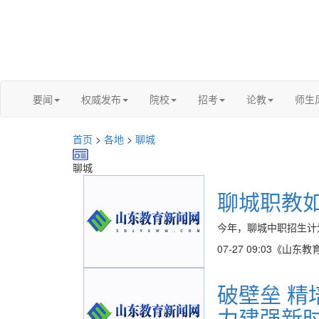
要闻
权威发布
院校
招考
论教
师生
首页
>
各地
>
聊城
聊城
聊城职教如
今年，聊城中职招生计划为
07-27 09:03
《山东教
破壁垒 精
力建强新