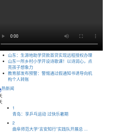
山东：生源地助学贷款首贷实现远程授权办理
山东一所乡村小学开设诗歌课！以诗润心，点
亮孩子想象力
教育部发布预警：警惕通过假通知书诱导向机
构个人转账
热新闻
天
天
1
青岛：享乒乓运动 过快乐暑期
2
曲阜师范大学“言安知行”实践队开展总 ...