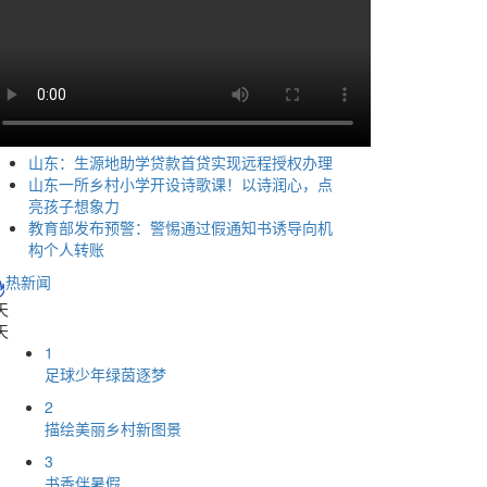
山东：生源地助学贷款首贷实现远程授权办理
山东一所乡村小学开设诗歌课！以诗润心，点
亮孩子想象力
教育部发布预警：警惕通过假通知书诱导向机
构个人转账
热新闻
天
天
1
足球少年绿茵逐梦
2
描绘美丽乡村新图景
3
书香伴暑假