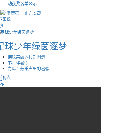
动获奖名单公示
图说
多
足球少年绿茵逐梦
描绘美丽乡村新图景
书香伴暑假
青岛：鼓乐声里的暑假
视点
多