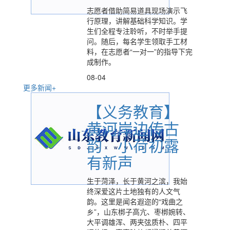
志愿者借助简易道具现场演示飞
行原理，讲解基础科学知识。学
生们全程专注聆听，不时举手提
问。随后，每名学生领取手工材
料，在志愿者“一对一”的指导下完
成制作。
08-04
更多新闻+
【义务教育】
黄河岸边传古
韵 小荷初露
有新声
生于菏泽，长于黄河之滨，我始
终深爱这片土地独有的人文气
韵。这里是闻名遐迩的“戏曲之
乡”，山东梆子高亢、枣梆婉转、
大平调雄浑、两夹弦质朴、四平