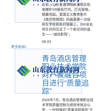
近日，山东交通学院长清校区机
电楼B109报告厅内，灯光渐暗，
银幕亮起。爱国主义教育影片
《南京照相馆》的画面第一次投
射在学校崭新的银幕上，260余名
师生共同见证了一个新空间的诞
生——“诚信影院”。
08-03
更多新闻+
青岛酒店管理
职业技术学院
对产教融合项
目进行“质量追
踪”
2026年7月，青岛酒店管理职业技
术学院质量控制与绩效考核办公
室，一份特殊的“质量追踪报告”正