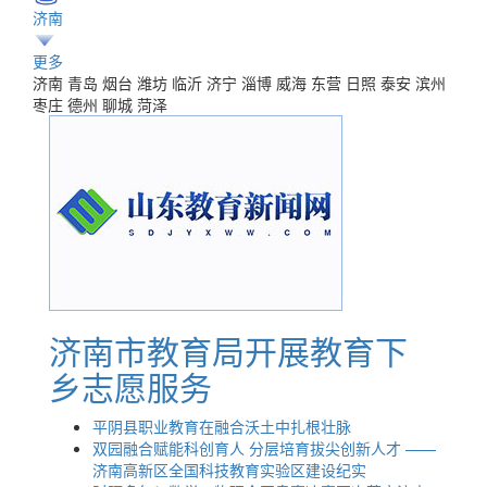
济南
更多
济南
青岛
烟台
潍坊
临沂
济宁
淄博
威海
东营
日照
泰安
滨州
枣庄
德州
聊城
菏泽
济南市教育局开展教育下
乡志愿服务
平阴县职业教育在融合沃土中扎根壮脉
双园融合赋能科创育人 分层培育拔尖创新人才 ——
济南高新区全国科技教育实验区建设纪实