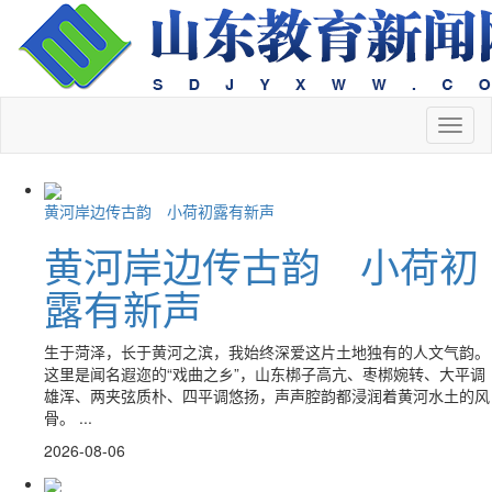
切
换
导
航
黄河岸边传古韵 小荷初露有新声
黄河岸边传古韵 小荷初
露有新声
生于菏泽，长于黄河之滨，我始终深爱这片土地独有的人文气韵。
这里是闻名遐迩的“戏曲之乡”，山东梆子高亢、枣梆婉转、大平调
雄浑、两夹弦质朴、四平调悠扬，声声腔韵都浸润着黄河水土的风
骨。 ...
2026-08-06